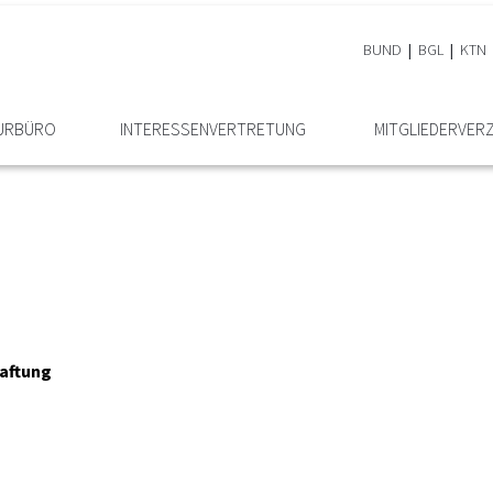
BUND
BGL
KTN
EURBÜRO
INTERESSEN­VERTRETUNG
MITGLIEDER­VER
Haftung