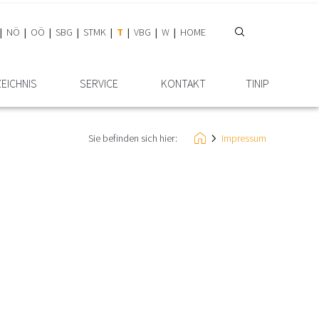
NÖ
OÖ
SBG
STMK
T
VBG
W
HOME
ZEICHNIS
SERVICE
KONTAKT
TINIP
Sie befinden sich hier:
Impressum