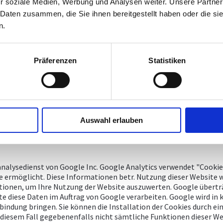
r soziale Medien, Werbung und Analysen weiter. Unsere Partner
jede Form von gewerblicher Nutzung sowie die Weitergabe an Dritt
 Daten zusammen, die Sie ihnen bereitgestellt haben oder die s
.
n.
en. Jede Einbindung einzelner Seiten unseres Angebotes in fremd
Präferenzen
Statistiken
Auswahl erlauben
nalysedienst von Google Inc. Google Analytics verwendet "Cookie
e ermöglicht. Diese Informationen betr. Nutzung dieser Website w
tionen, um Ihre Nutzung der Website auszuwerten. Google übertr
te diese Daten im Auftrag von Google verarbeiten. Google wird in k
indung bringen. Sie können die Installation der Cookies durch ei
 in diesem Fall gegebenenfalls nicht sämtliche Funktionen dieser 