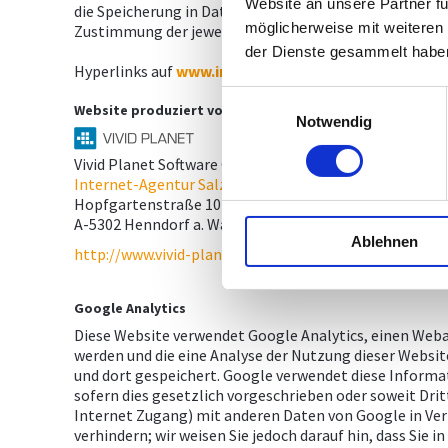
Website an unsere Partner fü
die Speicherung in Datenbanken, Vervielfältigung und 
möglicherweise mit weiteren
Zustimmung der jeweiligen Organisation ist untersagt
der Dienste gesammelt habe
Hyperlinks auf
www.ingenieurbueros.at
sind willkomm
Einwilligungsauswahl
Website produziert von
Notwendig
Vivid Planet Software GmbH
Internet-Agentur Salzburg
Hopfgartenstraße 10
A-5302 Henndorf a. Wallersee
Ablehnen
http://www.vivid-planet.com
Google Analytics
Diese Website verwendet Google Analytics, einen Weba
werden und die eine Analyse der Nutzung dieser Websit
und dort gespeichert. Google verwendet diese Informa
sofern dies gesetzlich vorgeschrieben oder soweit Drit
Internet Zugang) mit anderen Daten von Google in Verb
verhindern; wir weisen Sie jedoch darauf hin, dass Sie