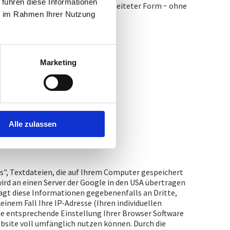
 führen diese Informationen
e − auch in Teilen oder in überarbeiteter Form − ohne
ie im Rahmen Ihrer Nutzung
e Frames ist zu unterlassen.
Marketing
Alle zulassen
s", Textdateien, die auf Ihrem Computer gespeichert
ird an einen Server der Google in den USA übertragen
ägt diese Informationen gegebenenfalls an Dritte,
einem Fall Ihre IP-Adresse (Ihren individuellen
ne entsprechende Einstellung Ihrer Browser Software
Website voll umfänglich nutzen können. Durch die