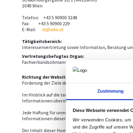
1040 Wien
Telefon: +43 5 90900 3248
Fax: +43 5 90900 229
E-Mail:
ib@wko.at
Tätigkeitsbereich:
Interessenvertretung sowie Information, Beratung und
Vertretungsbefugtes Organ:
Fachverbandsobmann TechnR DI Dr. Rainer Gagstädter
Richtung der Website ("Blattlinie"):
Förderung der Ziele des Tätigkeitsbereichs
Zustimmung
Im Hinblick auf die technischen Eigenschaften des Inte
Informationen übernommen werden. Es wird auch keine
Diese Webseite verwendet 
Jede Haftung für unmittelbare, mittelbare oder sonst
Informationen dieser Homepage erwachsen, wird, sowei
Wir verwenden Cookies, um I
und die Zugriffe auf unsere 
Der Inhalt dieser Homepage ist urheberrechtlich gesc