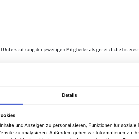
 Unterstützung der jeweiligen Mitglieder als gesetzliche Intere
Details
rnet kann keine Gewähr für die Authentizität, Richtigkeit und Vol
 Gewähr für die Verfügbarkeit oder den Betrieb der gegenständ
Cookies
ige Schäden, unabhängig von deren Ursachen, die aus der Benutzu
t rechtlich zulässig, ausgeschlossen.
nhalte und Anzeigen zu personalisieren, Funktionen für soziale
Website zu analysieren. Außerdem geben wir Informationen zu I
hützt. Die Informationen sind nur für die persönliche Verwendu