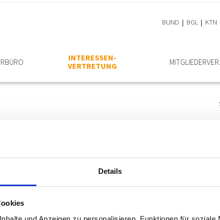
BUND
BGL
KTN
INTERESSEN­
EURBÜRO
MITGLIEDER­VER
VERTRETUNG
Die Aufgaben
Die
Fachgruppe Ingenieurbüros
der
Wirtscha
Details
Ingenieurbüros Tirol
, die ihre Leistungen au
Tätigkeitsfeldern anbieten.
Die
Fachgruppe Ingenieurbüros
vertritt die 
Cookies
Gesetzgeber auf nationaler und europäischer 
nhalte und Anzeigen zu personalisieren, Funktionen für soziale