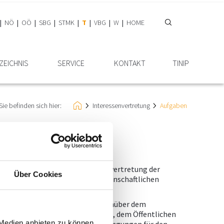
NÖ
OÖ
SBG
STMK
T
VBG
W
HOME
ZEICHNIS
SERVICE
KONTAKT
TINIP
Sie befinden sich hier:
Interessen­vertretung
Aufgaben
ftskammer Tirol
ist die Standesvertretung der
Über Cookies
f allen technischen und naturwissenschaftlichen
Interessen seiner Mitglieder gegenüber dem
Ebene, gegenüber der Verwaltung, dem Öffentlichen
 Medien anbieten zu können