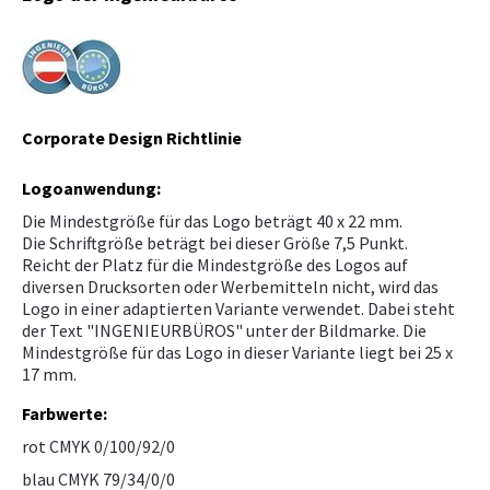
Downloads, Links & Infos
KAMPAGNE
Betriebsanlagen-CoachING
Lehrbetrieb und Lehrlinge
Logos
Corporate Design Richtlinie
Harmonisierte Europäische Normen
Logoanwendung:
Die Mindestgröße für das Logo beträgt 40 x 22 mm.
Die Schriftgröße beträgt bei dieser Größe 7,5 Punkt.
Reicht der Platz für die Mindestgröße des Logos auf
diversen Drucksorten oder Werbemitteln nicht, wird das
Logo in einer adaptierten Variante verwendet. Dabei steht
der Text "INGENIEURBÜROS" unter der Bildmarke. Die
Mindestgröße für das Logo in dieser Variante liegt bei 25 x
17 mm.
Farbwerte:
rot CMYK 0/100/92/0
blau CMYK 79/34/0/0