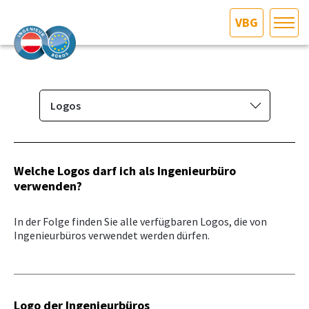
VBG
HOME
Bundesland auswählen
AKTUELLES/INGOO
Logos
Das Ingenieurbüro
DAS INGENIEURBÜRO
Berufsbild & Gründung
Welche Logos darf ich als Ingenieurbüro
INTERESSEN­VERTRETUNG
verwenden?
Branchenrecht
Vorbereitungskurs und
MITGLIEDER­VERZEICHNIS
In der Folge finden Sie alle verfügbaren Logos, die von
Befähigungsprüfung
Ingenieurbüros verwendet werden dürfen.
Normenpaket
SERVICE
Ausschreibungsplattform
KONTAKT
Leistungsbilder/Leistungsmodelle
Logo der Ingenieurbüros