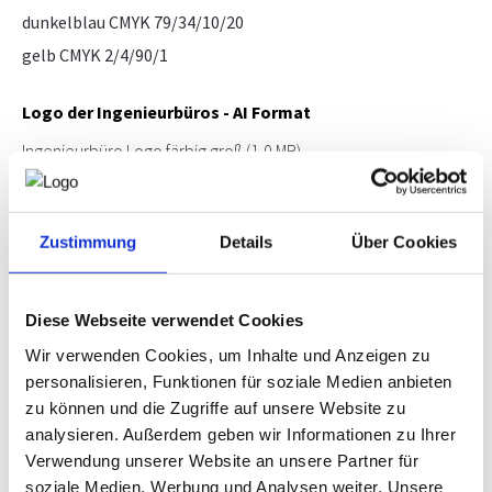
dunkelblau CMYK 79/34/10/20
gelb CMYK 2/4/90/1
Logo der Ingenieurbüros - AI Format
Ingenieurbüro Logo färbig groß
(1,0 MB)
Ingenieurbüro Logo SW groß
(1,0 MB)
Ingenieurbüro Logo färbig 25mm
(223 KB)
Zustimmung
Details
Über Cookies
Ingenieurbüro Logo SW 25mm
(205 KB)
Ingenieurbüro Logo färbig 40mm
(211 KB)
Ingenieurbüro Logo SW 40mm
(203 KB)
Diese Webseite verwendet Cookies
Wir verwenden Cookies, um Inhalte und Anzeigen zu
Logo der Ingenieurbüros - EPS Format
personalisieren, Funktionen für soziale Medien anbieten
Logo färbig groß
(3,2 MB)
zu können und die Zugriffe auf unsere Website zu
analysieren. Außerdem geben wir Informationen zu Ihrer
Logo SW groß
(3,1 MB)
Verwendung unserer Website an unsere Partner für
Logo färbig 25mm
(2,3 MB)
soziale Medien, Werbung und Analysen weiter. Unsere