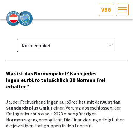
VBG
HOME
Bundesland auswählen
AKTUELLES/INGOO
Normenpaket
Das Ingenieurbüro
DAS INGENIEURBÜRO
Berufsbild & Gründung
Was ist das Normenpaket? Kann jedes
INTERESSEN­VERTRETUNG
Ingenieurbüro tatsächlich
20 Normen frei
Branchenrecht
erhalten?
Vorbereitungskurs und
MITGLIEDER­VERZEICHNIS
Befähigungsprüfung
Ja, der Fachverband Ingenieurbüros hat mit der
Austrian
Standards plus GmbH
Normenpaket
einen Vertrag abgeschlossen, der
SERVICE
für Ingenieurbüros seit 2023 einen günstigen
Ausschreibungsplattform
Normenzugang ermöglicht. Die Finanzierung erfolgt über
die jeweiligen Fachgruppen in den Ländern.
KONTAKT
Leistungsbilder/Leistungsmodelle