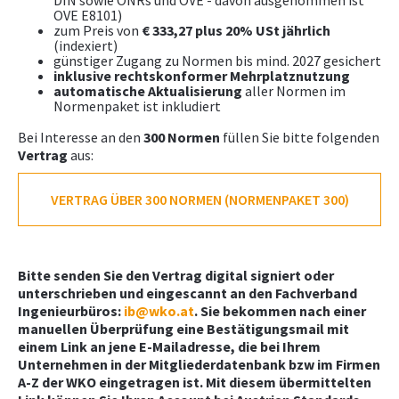
DIN sowie ONRs und OVE - davon ausgenommen ist
OVE E8101)
zum Preis von
€ 333,27 plus 20% USt jährlich
(indexiert)
günstiger Zugang zu Normen bis mind. 2027 gesichert
inklusive rechtskonformer Mehrplatznutzung
automatische Aktualisierung
aller Normen im
Normenpaket ist inkludiert
Bei Interesse an den
300 Normen
füllen Sie bitte folgenden
Vertrag
aus:
VERTRAG ÜBER 300 NORMEN (NORMENPAKET 300)
Bitte senden Sie den Vertrag digital signiert oder
unterschrieben und eingescannt an den Fachverband
Ingenieurbüros:
ib@wko.at
. Sie bekommen nach einer
manuellen Überprüfung eine Bestätigungsmail mit
einem Link an jene E-Mailadresse, die bei Ihrem
Unternehmen in der Mitgliederdatenbank bzw im Firmen
A-Z der WKO eingetragen ist. Mit diesem übermittelten