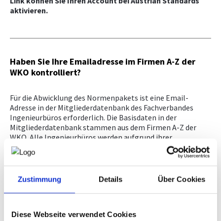
Link können Sie Ihren Account bei Austrian Standards
aktivieren.
Haben Sie Ihre Emailadresse im Firmen A-Z der
WKO kontrolliert?
Für die Abwicklung des Normenpakets ist eine Email-
Adresse in der Mitgliederdatenbank des Fachverbandes
Ingenieurbüros erforderlich. Die Basisdaten in der
Mitgliederdatenbank stammen aus dem Firmen A-Z der
WKO. Alle Ingenieurbüros werden aufgrund ihrer
Gewerbeberechtigung über das behördliche
Gewerberegister automatisch mit ihren Basisdaten
(Firmenname und -anschrift) im Firmen A-Z erfasst.
Zusätzliche Daten wie zB Telefonnummer und Email-
Zustimmung
Details
Über Cookies
Adresse können nur Sie selbst, als Mitglied, eingetragen.
Bitte ergänzen Sie daher Ihre Daten im Firmen A-Z
unter
http://firmen.wko.at/
.
Diese Webseite verwendet Cookies