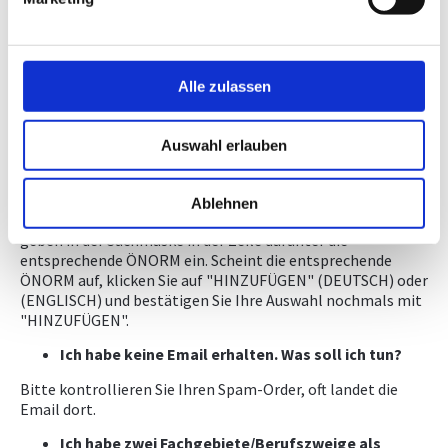
von
info@ingenieurbueros.at
. Achtung: oft landet die Email
im Spam-Ordner! Bitte klicken Sie den Link in dieser Email
an; Sie müssen dann den Nutzungsbedingungen zustimmen
und kommen dann zur Website des ASI.
Alle zulassen
Ich habe die Email erhalten und mich über den Link
beim ASI registriert. Wo kann ich nun meine 20
Normen auswählen?
Auswahl erlauben
Klicken Sie links oben auf das "Personen-Icon" und wählen
Sie in Ihren Anwendungen "MEINNORMENPAKET". Gehen
Ablehnen
Sie dann links oben auf "DOKUMENTE HINZUFÜGEN" und
geben in der Suchmaske in der Zeile darunter die
entsprechende ÖNORM ein. Scheint die entsprechende
ÖNORM auf, klicken Sie auf "HINZUFÜGEN" (DEUTSCH) oder
(ENGLISCH) und bestätigen Sie Ihre Auswahl nochmals mit
"HINZUFÜGEN".
Ich habe keine Email erhalten. Was soll ich tun?
Bitte kontrollieren Sie Ihren Spam-Order, oft landet die
Email dort.
Ich habe zwei Fachgebiete/Berufszweige als