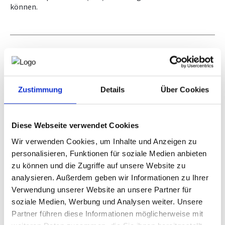
Normenpaket für Kursteilnehmer
können.
KAMPAGNE
Normenpaket
Ausschreibungsplattform
Leistungsbilder/Leistungsmodelle
Was muss ich tun, um als Kursteilnehmer Zugang
zum Normenpaket zu erhalten?
Downloads, Links & Infos
Zustimmung
Details
Über Cookies
Bei Interesse am "Normenpaket Vorbereitungskurs
Befähigungsprüfung Ingenieurbüros" geben Sie bitte hier
die E-Mail-Adresse ein, die Sie auch bei der Anmeldung zum
Vorbereitungskurs verwendet haben:
Diese Webseite verwendet Cookies
Wir verwenden Cookies, um Inhalte und Anzeigen zu
E-MAIL
personalisieren, Funktionen für soziale Medien anbieten
zu können und die Zugriffe auf unsere Website zu
analysieren. Außerdem geben wir Informationen zu Ihrer
Verwendung unserer Website an unsere Partner für
SENDEN
soziale Medien, Werbung und Analysen weiter. Unsere
Partner führen diese Informationen möglicherweise mit