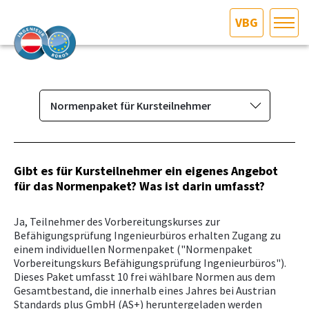
VBG
HOME
Bundesland auswählen
AKTUELLES/INGOO
Normenpaket für Kursteilnehmer
Das Ingenieurbüro
DAS INGENIEURBÜRO
Berufsbild & Gründung
Gibt es für Kursteilnehmer ein eigenes Angebot
INTERESSEN­VERTRETUNG
für das Normenpaket? Was ist darin umfasst?
Branchenrecht
Vorbereitungskurs und
MITGLIEDER­VERZEICHNIS
Ja, Teilnehmer des Vorbereitungskurses zur
Befähigungsprüfung
Befähigungsprüfung Ingenieurbüros erhalten Zugang zu
einem individuellen Normenpaket ("Normenpaket
Vorbereitungskursstandorte und
SERVICE
Vorbereitungskurs Befähigungsprüfung Ingenieurbüros").
Termine
Dieses Paket umfasst 10 frei wählbare Normen aus dem
Gesamtbestand, die innerhalb eines Jahres bei Austrian
Prüfungsstandorte und Termine
KONTAKT
Standards plus GmbH (AS+) heruntergeladen werden