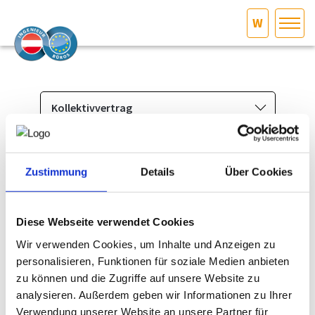
W
HOME
Bundesland auswählen
AKTUELLES/INGOO
Kollektivvertrag
Das Ingenieurbüro
DAS INGENIEURBÜRO
Berufsbild & Gründung
Zustimmung
Details
Über Cookies
Welcher Kollektivvertrag gilt für Ingenieurbüros?
INTERESSEN­VERTRETUNG
Branchenrecht
Für Ingenieurbüros gilt seit 1.1.2020 der
Kollektivvertrag
Allgemeine Geschäftsbedingungen
Diese Webseite verwendet Cookies
MITGLIEDER­VERZEICHNIS
für Angestellte in Information und Consulting
:
Standesregeln
Wir verwenden Cookies, um Inhalte und Anzeigen zu
Kollektivvertrag Information und Consulting 2026
personalisieren, Funktionen für soziale Medien anbieten
Kollektivvertrag
SERVICE
Gehaltsordnung Information und Consulting, Angestellte,
zu können und die Zugriffe auf unsere Website zu
gültig ab 1.1.2026 - WKO
Versicherung
analysieren. Außerdem geben wir Informationen zu Ihrer
Information zum KV-Abschluss 2026 für Angestellte in
KONTAKT
Broschüre "Haftungsansprüche
Verwendung unserer Website an unsere Partner für