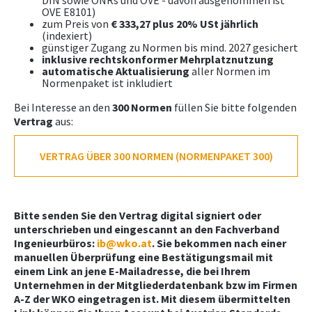
DIN sowie ONRs und OVE - davon ausgenommen ist
OVE E8101)
zum Preis von
€ 333,27 plus 20% USt jährlich
(indexiert)
günstiger Zugang zu Normen bis mind. 2027 gesichert
inklusive rechtskonformer Mehrplatznutzung
automatische Aktualisierung
aller Normen im
Normenpaket ist inkludiert
Bei Interesse an den
300 Normen
füllen Sie bitte folgenden
Vertrag
aus:
VERTRAG ÜBER 300 NORMEN (NORMENPAKET 300)
Bitte senden Sie den Vertrag digital signiert oder
unterschrieben und eingescannt an den Fachverband
Ingenieurbüros:
ib@wko.at
. Sie bekommen nach einer
manuellen Überprüfung eine Bestätigungsmail mit
einem Link an jene E-Mailadresse, die bei Ihrem
Unternehmen in der Mitgliederdatenbank bzw im Firmen
A-Z der WKO eingetragen ist. Mit diesem übermittelten