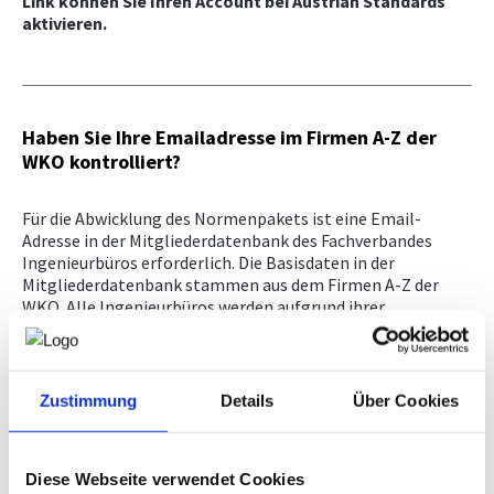
Link können Sie Ihren Account bei Austrian Standards
aktivieren.
Haben Sie Ihre Emailadresse im Firmen A-Z der
WKO kontrolliert?
Für die Abwicklung des Normenpakets ist eine Email-
Adresse in der Mitgliederdatenbank des Fachverbandes
Ingenieurbüros erforderlich. Die Basisdaten in der
Mitgliederdatenbank stammen aus dem Firmen A-Z der
WKO. Alle Ingenieurbüros werden aufgrund ihrer
Gewerbeberechtigung über das behördliche
Gewerberegister automatisch mit ihren Basisdaten
(Firmenname und -anschrift) im Firmen A-Z erfasst.
Zusätzliche Daten wie zB Telefonnummer und Email-
Zustimmung
Details
Über Cookies
Adresse können nur Sie selbst, als Mitglied, eingetragen.
Bitte ergänzen Sie daher Ihre Daten im Firmen A-Z
unter
http://firmen.wko.at/
.
Diese Webseite verwendet Cookies