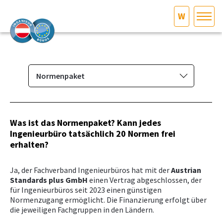
W
HOME
Bundesland auswählen
AKTUELLES/INGOO
Normenpaket
Das Ingenieurbüro
DAS INGENIEURBÜRO
Berufsbild & Gründung
Was ist das Normenpaket? Kann jedes
INTERESSEN­VERTRETUNG
Ingenieurbüro tatsächlich
20 Normen frei
Branchenrecht
erhalten?
Vorbereitungskurs und
MITGLIEDER­VERZEICHNIS
Befähigungsprüfung
Ja, der Fachverband Ingenieurbüros hat mit der
Austrian
Standards plus GmbH
Normenpaket
einen Vertrag abgeschlossen, der
SERVICE
für Ingenieurbüros seit 2023 einen günstigen
Ausschreibungsplattform
Normenzugang ermöglicht. Die Finanzierung erfolgt über
die jeweiligen Fachgruppen in den Ländern.
KONTAKT
Leistungsbilder/Leistungsmodelle