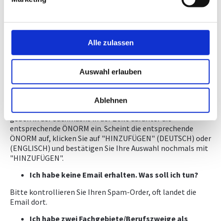
von
info@ingenieurbueros.at
. Achtung: oft landet die Email
im Spam-Ordner! Bitte klicken Sie den Link in dieser Email
an; Sie müssen dann den Nutzungsbedingungen zustimmen
und kommen dann zur Website des ASI.
Alle zulassen
Ich habe die Email erhalten und mich über den Link
beim ASI registriert. Wo kann ich nun meine 20
Normen auswählen?
Auswahl erlauben
Klicken Sie links oben auf das "Personen-Icon" und wählen
Sie in Ihren Anwendungen "MEINNORMENPAKET". Gehen
Ablehnen
Sie dann links oben auf "DOKUMENTE HINZUFÜGEN" und
geben in der Suchmaske in der Zeile darunter die
entsprechende ÖNORM ein. Scheint die entsprechende
ÖNORM auf, klicken Sie auf "HINZUFÜGEN" (DEUTSCH) oder
(ENGLISCH) und bestätigen Sie Ihre Auswahl nochmals mit
"HINZUFÜGEN".
Ich habe keine Email erhalten. Was soll ich tun?
Bitte kontrollieren Sie Ihren Spam-Order, oft landet die
Email dort.
Ich habe zwei Fachgebiete/Berufszweige als