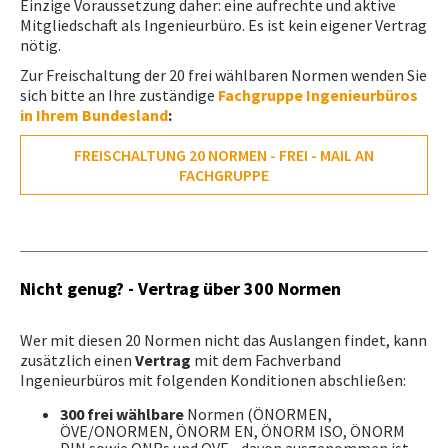
Einzige Voraussetzung daher: eine aufrechte und aktive
Downloads, Links & Infos
Mitgliedschaft als Ingenieurbüro. Es ist kein eigener Vertrag
WIENING NACHWUCHS­WETTBEWERB
nötig.
Zur Freischaltung der 20 frei wählbaren Normen wenden Sie
sich bitte an Ihre zuständige
Fachgruppe Ingenieurbüros
in Ihrem Bundesland
:
FREISCHALTUNG 20 NORMEN - FREI - MAIL AN
FACHGRUPPE
Nicht genug? - Vertrag über 300 Normen
Wer mit diesen 20 Normen nicht das Auslangen findet, kann
zusätzlich einen
Vertrag
mit dem Fachverband
Ingenieurbüros mit folgenden Konditionen abschließen:
300 frei wählbare
Normen (ÖNORMEN,
ÖVE/ONORMEN, ÖNORM EN, ÖNORM ISO, ÖNORM