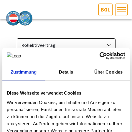
BGL
HOME
Bundesland auswählen
AKTUELLES/INGOO
Kollektivvertrag
Das Ingenieurbüro
DAS INGENIEURBÜRO
Berufsbild & Gründung
Zustimmung
Details
Über Cookies
Welcher Kollektivvertrag gilt für Ingenieurbüros?
INTERESSEN­VERTRETUNG
Branchenrecht
Für Ingenieurbüros gilt seit 1.1.2020 der
Kollektivvertrag
Allgemeine Geschäftsbedingungen
Diese Webseite verwendet Cookies
MITGLIEDER­VERZEICHNIS
für Angestellte in Information und Consulting
:
Standesregeln
Wir verwenden Cookies, um Inhalte und Anzeigen zu
Kollektivvertrag Information und Consulting 2026
personalisieren, Funktionen für soziale Medien anbieten
Kollektivvertrag
SERVICE
Gehaltsordnung Information und Consulting, Angestellte,
zu können und die Zugriffe auf unsere Website zu
gültig ab 1.1.2026 - WKO
Versicherung
analysieren. Außerdem geben wir Informationen zu Ihrer
Information zum KV-Abschluss 2026 für Angestellte in
KONTAKT
Broschüre "Haftungsansprüche
Verwendung unserer Website an unsere Partner für