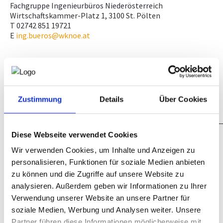
Fachgruppe Ingenieurbüros Niederösterreich
Wirtschaftskammer-Platz 1, 3100 St. Pölten
T 02742 851 19721
E
ing.bueros@wknoe.at
Information und Anmeldung zum Vorbereitungskurs
WIFI Niederösterreich
Mariazeller Straße 97, 3100 St. Pölten
T 02742 851 20000
Zustimmung
Details
Über Cookies
kundenservice@noe.wifi.at
_____________________________________________________
Oberösterreich:
Diese Webseite verwendet Cookies
Information und Anmeldung zur Befähigungsprüfung
Wir verwenden Cookies, um Inhalte und Anzeigen zu
Prüfungsservice der WKO Oberösterreich
personalisieren, Funktionen für soziale Medien anbieten
Frau Daniela Capan
zu können und die Zugriffe auf unsere Website zu
T 05 90909 4044
analysieren. Außerdem geben wir Informationen zu Ihrer
E
daniela.capan@wkooe.at
Verwendung unserer Website an unsere Partner für
Information zum Gewerbe
soziale Medien, Werbung und Analysen weiter. Unsere
Bestätigung für die Anmeldung zur
Partner führen diese Informationen möglicherweise mit