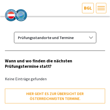
BGL
HOME
Bundesland auswählen
AKTUELLES/INGOO
Prüfungsstandorte und Termine
Das Ingenieurbüro
DAS INGENIEURBÜRO
Berufsbild & Gründung
Wann und wo finden die nächsten
INTERESSEN­VERTRETUNG
Prüfungstermine statt?
Branchenrecht
Vorbereitungskurs und
MITGLIEDER­VERZEICHNIS
Keine Einträge gefunden
Befähigungsprüfung
Vorbereitungskursstandorte und
SERVICE
HIER GEHT ES ZUR ÜBERSICHT DER
Termine
ÖSTERREICHWEITEN TERMINE.
Prüfungsstandorte und Termine
KONTAKT