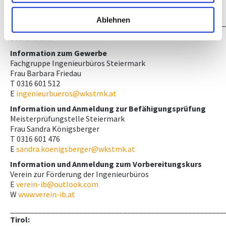
E
ingenieurbüros@wks.at
Ablehnen
_____________________________________________________
Steiermark:
Information zum Gewerbe
Fachgruppe Ingenieurbüros Steiermark
Frau Barbara Friedau
T 0316 601 512
E
ingenieurbueros@wkstmk.at
Information und Anmeldung zur Befähigungsprüfung
Meisterprüfungstelle Steiermark
Frau Sandra Königsberger
T 0316 601 476
E
sandra.koenigsberger@wkstmk.at
Information und Anmeldung zum Vorbereitungskurs
Verein zur Förderung der Ingenieurbüros
E
verein-ib@outlook.com
W
www.verein-ib.at
_____________________________________________________
Tirol: