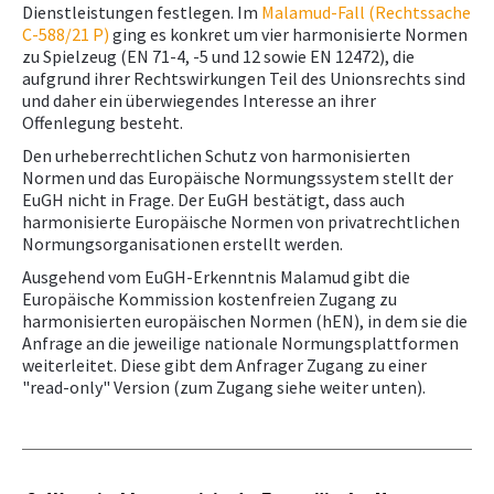
Dienstleistungen festlegen. Im
Malamud-Fall (Rechtssache
Downloads, Links & Infos
C-588/21 P)
ging es konkret um vier harmonisierte Normen
zu Spielzeug (EN 71-4, -5 und 12 sowie EN 12472), die
Betriebsanlagen-CoachING
aufgrund ihrer Rechtswirkungen Teil des Unionsrechts sind
Lehrbetrieb und Lehrlinge
und daher ein überwiegendes Interesse an ihrer
Offenlegung besteht.
Logos
Den urheberrechtlichen Schutz von harmonisierten
Harmonisierte Europäische Normen
Normen und das Europäische Normungssystem stellt der
EuGH nicht in Frage. Der EuGH bestätigt, dass auch
harmonisierte Europäische Normen von privatrechtlichen
Normungsorganisationen erstellt werden.
Ausgehend vom EuGH-Erkenntnis Malamud gibt die
Europäische Kommission kostenfreien Zugang zu
harmonisierten europäischen Normen (hEN), in dem sie die
Anfrage an die jeweilige nationale Normungsplattformen
weiterleitet. Diese gibt dem Anfrager Zugang zu einer
"read-only" Version (zum Zugang siehe weiter unten).