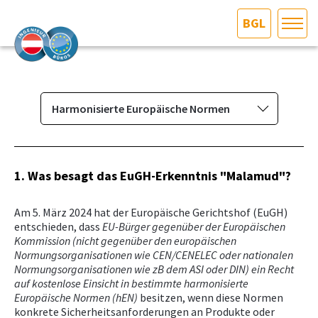
BGL
HOME
Bundesland auswählen
AKTUELLES/INGOO
Harmonisierte Europäische Normen
Das Ingenieurbüro
DAS INGENIEURBÜRO
Berufsbild & Gründung
1. Was besagt das EuGH-Erkenntnis "Malamud"?
INTERESSEN­VERTRETUNG
Branchenrecht
Am 5. März 2024 hat der Europäische Gerichtshof (EuGH)
Vorbereitungskurs und
MITGLIEDER­VERZEICHNIS
entschieden, dass
EU-Bürger gegenüber der Europäischen
Befähigungsprüfung
Kommission (nicht gegenüber den
europäischen
Normungsorganisationen wie CEN/CENELEC oder nationalen
Normenpaket
SERVICE
Normungsorganisationen wie zB dem ASI oder DIN) ein Recht
Ausschreibungsplattform
auf kostenlose Einsicht in bestimmte harmonisierte
Europäische Normen (hEN)
besitzen, wenn diese Normen
KONTAKT
Leistungsbilder/Leistungsmodelle
konkrete Sicherheitsanforderungen an Produkte oder