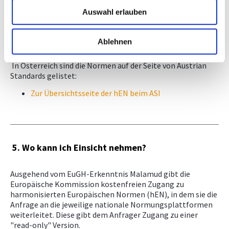
findet diese über die Plattform "Your Europe" oder direkt
Auswahl erlauben
über die EU-Kommission bzw auch auf weiteren Portalen:
Normung in Europa - Your Europe
Amtsblatt der Europäischen Union - EUR-Lex
Ablehnen
Harmonisierte EU-Normen online
In Österreich sind die Normen auf der Seite von Austrian
Standards gelistet:
Zur Übersichtsseite der hEN beim ASI
5. Wo kann ich Einsicht nehmen?
Ausgehend vom EuGH-Erkenntnis Malamud gibt die
Europäische Kommission kostenfreien Zugang zu
harmonisierten Europäischen Normen (hEN), in dem sie die
Anfrage an die jeweilige nationale Normungsplattformen
weiterleitet. Diese gibt dem Anfrager Zugang zu einer
"read-only" Version.