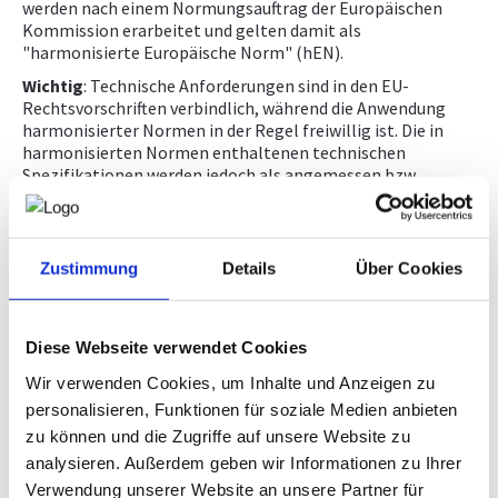
werden nach einem Normungsauftrag der Europäischen
Kommission erarbeitet und gelten damit als
"harmonisierte Europäische Norm" (hEN).
Wichtig
: Technische Anforderungen sind in den EU-
Rechtsvorschriften verbindlich, während die Anwendung
harmonisierter Normen in der Regel freiwillig ist. Die in
harmonisierten Normen enthaltenen technischen
Spezifikationen werden jedoch als angemessen bzw
ausreichend angesehen, um den technischen
Anforderungen der einschlägigen EU-Rechtsvorschriften zu
genügen. Daher ist in den meisten Fällen die Anwendung
harmonisierter Normen freiwillig bzw steht es Herstellern
Zustimmung
Details
Über Cookies
oder Dienstleistungserbringer auch frei, eine andere
technische Lösung zur Erfüllung der Anforderungen zu
wählen.
Diese Webseite verwendet Cookies
Weitere Infos siehe unter
Your Europe
.
Wir verwenden Cookies, um Inhalte und Anzeigen zu
personalisieren, Funktionen für soziale Medien anbieten
zu können und die Zugriffe auf unsere Website zu
analysieren. Außerdem geben wir Informationen zu Ihrer
3. Zählen alle Normen, die vom ASI bereitgestellt
Verwendung unserer Website an unsere Partner für