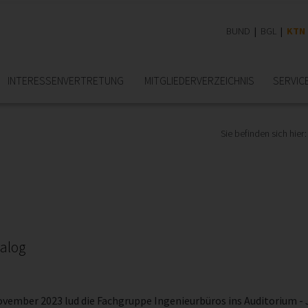
BUND
BGL
KTN
INTERESSEN­VERTRETUNG
MITGLIEDER­VERZEICHNIS
SERVIC
Sie befinden sich hier:
nalog
ovember 2023 lud die Fachgruppe Ingenieurbüros ins Auditorium - 