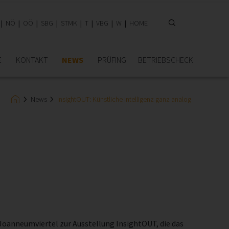
NÖ
OÖ
SBG
STMK
T
VBG
W
HOME
E
KONTAKT
NEWS
PRÜFING
BETRIEBSCHECK
News
InsightOUT: Künstliche Intelligenz ganz analog
Joanneumviertel zur Ausstellung InsightOUT, die das