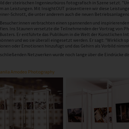
ld der steirischen Ingenieurbüros fotografisch in Szene setzt. "U
m an Leistungen. Mit InsightOUT präsentieren wir diese Leistunge
iner-Schrott, die unter anderem auch die neuen Betriebsanlagenc
 Besucher:innen verbrachten einen spannenden und inspirierende
fien. Ins Staunen versetzte die Teilnehmenden der Vortrag von P
Busters. Er entführte das Publikum in die Welt der Künstlichen In
können und wo sie überall eingesetzt werden. Er sagt: "Wirklich s
onen oder Emotionen hinzufügt und das Gehirn als Vorbild nimmt -
chließenden Netzwerken wurde noch lange über die Eindrücke disku
anila Amodeo Photography