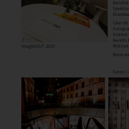
Berufsbi
Spektru
Brandwe
Über 60
Fotogra
Science 
bereits 
Motivati
InsightOUT 2023
Beim ans
Fotos:
D