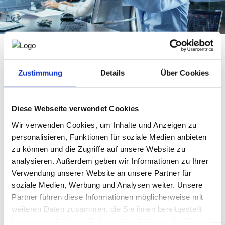
NEWS
NICHT AMTLICHE SACHVERSTÄNDIGE
Wostry Consulting
bietet eine praxisorientierte Online-
Zustimmung
Details
Über Cookies
Ausbildung zur Sicherheitsvertrauensperson (SVP) an. Die
Ausbildung richtet sich an Mitarbeiter und
Mitarbeiterinnen, die künftig ihre Kollegen und Kolleginnen
Diese Webseite verwendet Cookies
in allen Belangen der Arbeitssicherheit und des
Gesundheitsschutzes informieren, beraten und
Wir verwenden Cookies, um Inhalte und Anzeigen zu
unterstützen möchten.
personalisieren, Funktionen für soziale Medien anbieten
Im Rahmen des Seminars erwerben die Teilnehmenden alle
zu können und die Zugriffe auf unsere Website zu
erforderlichen Kenntnisse und Fähigkeiten, um die
analysieren. Außerdem geben wir Informationen zu Ihrer
Funktion der Sicherheitsvertrauensperson kompetent und
Verwendung unserer Website an unsere Partner für
verantwortungsvoll auszuüben. Die Ausbildung entspricht
dem gesetzlich geforderten Umfang von
24
soziale Medien, Werbung und Analysen weiter. Unsere
Unterrichtseinheiten
zu jeweils 50 Minuten.
Partner führen diese Informationen möglicherweise mit
Seminarinformationen
weiteren Daten zusammen, die Sie ihnen bereitgestellt
haben oder die sie im Rahmen Ihrer Nutzung der Dienste