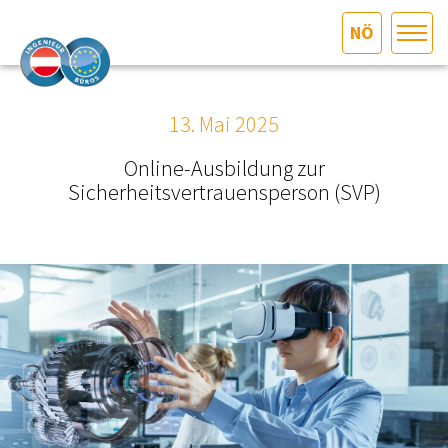
NÖ
HOME
Bundesland auswählen
13. Mai 2025
AKTUELLES/INGOO
Online-Ausbildung zur
Sicherheitsvertrauensperson (SVP)
DAS INGENIEURBÜRO
INTERESSEN­VERTRETUNG
MITGLIEDER­VERZEICHNIS
SERVICE
KONTAKT