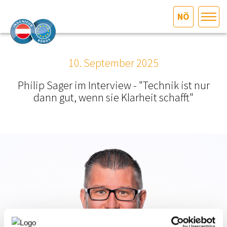
NÖ
HOME
Bundesland auswählen
10. September 2025
AKTUELLES/INGOO
Philip Sager im Interview - "Technik ist nur
dann gut, wenn sie Klarheit schafft"
DAS INGENIEURBÜRO
INTERESSEN­VERTRETUNG
MITGLIEDER­VERZEICHNIS
SERVICE
KONTAKT