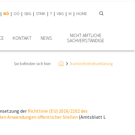
NÖ
OÖ
SBG
STMK
T
VBG
W
HOME
NICHT AMTLICHE
CE
KONTAKT
NEWS
SACHVERSTÄNDIGE
Sie befinden sich hier:
Barrierefreiheitserklärung
msetzung der
Richtlinie (EU) 2016/2102 des
len Anwendungen öffentlicher Stellen
(Amtsblatt L