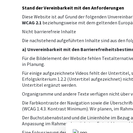
Stand der Vereinbarkeit mit den Anforderungen
Diese Website ist auf Grund der folgenden Unvereinba
WCAG 2.1
beziehungsweise mit dem geltenden Europäisc
Nicht barrierefreie Inhalte
Die nachstehend aufgeführten Inhalte sind aus den fol
a) Unvereinbarkeit mit den Barrierefreiheitsbest
Für die Bildelement der Website fehlen Textalternativ
in Planung.
Für einige aufgezeichnete Videos fehlt der Untertitel
Erfolgskriterium 1.2.2 (Untertitel aufgezeichnet) nich
Untertitel ergänzt werden.
Organigramme und andere Texte verfügen nicht über ve
Die Farbkontraste der Navigation sowie die Überschrif
(WCAG 1.4.3. Kontrast Minimum). Wir planen, im Rahme
Der Buchstabenabstand und die Linienhöhe im Bezug auf
Anpassung im Rahmen der nächsten Entwicklungszyklen
Eine Fokussierung der verschiedenen Text- und Navigat