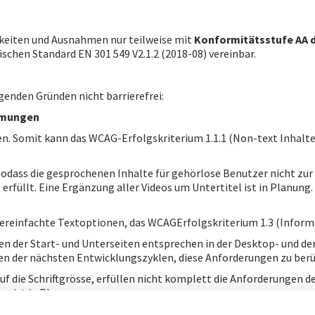
rkeiten und Ausnahmen nur teilweise mit
Konformitätsstufe AA de
hen Standard EN 301 549 V2.1.2 (2018-08) vereinbar.
genden Gründen nicht barrierefrei:
immungen
en. Somit kann das WCAG-Erfolgskriterium 1.1.1 (Non-text Inhalte
, sodass die gesprochenen Inhalte für gehörlose Benutzer nicht zu
t erfüllt. Eine Ergänzung aller Videos um Untertitel ist in Planun
reinfachte Textoptionen, das WCAGErfolgskriterium 1.3 (Informat
ten der Start- und Unterseiten entsprechen in der Desktop- und d
n der nächsten Entwicklungszyklen, diese Anforderungen zu berü
 die Schriftgrösse, erfüllen nicht komplett die Anforderungen de
 ist in Planung.
ionselemente mit der Tabulatortaste ist nicht möglich (WCAG 2.1.