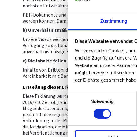
nächsten Entwicklungszyklen Berücksichtigung finden
PDF-Dokumente und Input Felder sind nicht barrierefre
werden können. Damit sind die WCAG Erfolgskriterien 1.3
Zustimmung
b) Unverhältnismäßige Belastung
Unsere Videos werden auf der Video-Plattform Youtube g
Diese Webseite verwendet 
Verfügung zu stellen. Damit ist das WCAG-Erfolgskriter
Wir verwenden Cookies, um I
unverhältnismäßige Belastung im Sinne der Barrieref
und die Zugriffe auf unsere 
c) Die Inhalte fallen nicht in den Anwendungsbere
Website an unsere Partner fü
Inhalte von Dritten, die nicht im Einflussbereich der 
möglicherweise mit weiteren
Vereinbarkeit mit Barrierefreiheitsbestimmungen kei
der Dienste gesammelt habe
Erstellung dieser Erklärung zur Barrierefreiheit
Einwilligungsauswahl
Diese Erklärung wurde am 18. September 2020 erstellt
Notwendig
2016/2102 erfolgte in Form eines Selbsttests nach WCA
Mitgliederdatenbank, die Suche und das Suchergebnis, 
neuer Inhalte regelmäßig geprüft.Diese Erklärung wur
Anforderungen der Richtlinie (EU) 2016/2102 erfolgte 
die Navigation, die Mitgliederdatenbank, die Suche un
bei Veröffentlichung neuer Inhalte regelmäßig geprüft