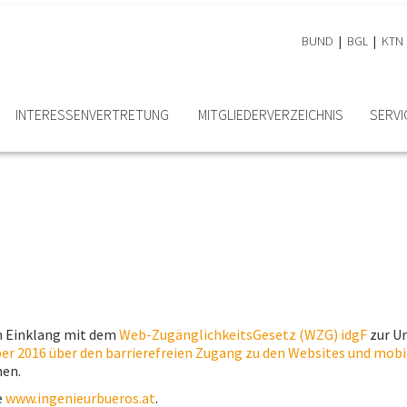
BUND
BGL
KTN
INTERESSEN­VERTRETUNG
MITGLIEDER­VERZEICHNIS
SERVI
m Einklang mit dem
Web-ZugänglichkeitsGesetz (WZG) idgF
zur U
er 2016 über den barrierefreien Zugang zu den Websites und mobi
hen.
e
www.ingenieurbueros.at
.