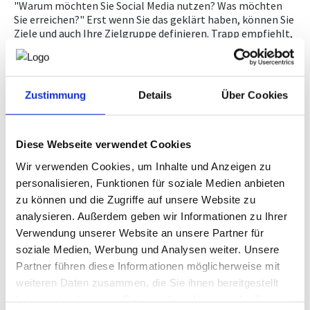
"Warum möchten Sie Social Media nutzen? Was möchten
Sie erreichen?" Erst wenn Sie das geklärt haben, können Sie
NEWS
Ziele und auch Ihre Zielgruppe definieren. Trapp empfiehlt,
beim Profiling in die Tiefe zu gehen - bis hin zur Analyse der
Hobbys und bevorzugten Social-Media-Kanälen Ihrer
NICHT AMTLICHE SACHVERSTÄNDIGE
Zielgruppe. "Wenn Sie auf Firmenkunden fokussiert sind,
bietet sich LinkedIn eher an als Facebook". Letzterer ist
Zustimmung
Details
Über Cookies
zwar der Klassiker unter den Social-Media-Kanälen, verliert
aber immer mehr Nutzer:innen. "Auffällig ist auch, dass
Facebook kaum mehr Neuerungen anbietet", sagt Trapp.
Während der Riese schwächelt, gehen bei TikTok die
Diese Webseite verwendet Cookies
Userzahlen durch die Decke. Innerhalb eines Jahres ist die
Wir verwenden Cookies, um Inhalte und Anzeigen zu
Plattform bei Jugendlichen bis 17 Jahre um 14 Prozent
personalisieren, Funktionen für soziale Medien anbieten
gewachsen.
zu können und die Zugriffe auf unsere Website zu
Diese Tools helfen beim Managen von Postings
analysieren. Außerdem geben wir Informationen zu Ihrer
Die Social-Media-Expertin empfiehlt den Mut zur Lücke:
Verwendung unserer Website an unsere Partner für
"Nutzen Sie lieber nur einen Social-Media-Kanal, diesen
soziale Medien, Werbung und Analysen weiter. Unsere
aber richtig." Und da gibt es einige praktische Helferlein.
Partner führen diese Informationen möglicherweise mit
Meta, wie die "Dachmarke" von Facebook und Instagram
weiteren Daten zusammen, die Sie ihnen bereitgestellt
heißt, bietet mit der sogenannten Business Suite eine
haben oder die sie im Rahmen Ihrer Nutzung der Dienste
einfache Möglichkeit, Postings zu planen. "So können Sie in