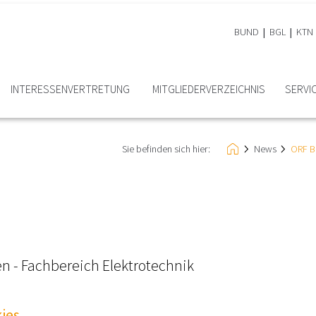
BUND
BGL
KTN
INTERESSEN­VERTRETUNG
MITGLIEDER­VERZEICHNIS
SERVI
Sie befinden sich hier:
News
ORF Be
en - Fachbereich Elektrotechnik
ies
,