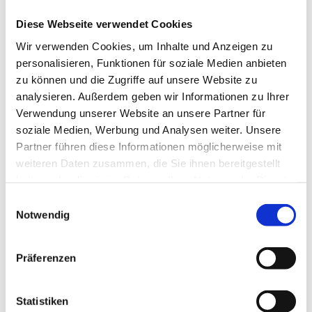
Ing. Günther Harsch, MSc, Brandverhütungsstelle NÖ
Diese Webseite verwendet Cookies
NEWS
Brandschadenstatistik
(722 KB)
Wir verwenden Cookies, um Inhalte und Anzeigen zu
personalisieren, Funktionen für soziale Medien anbieten
NICHT AMTLICHE SACHVERSTÄNDIGE
zu können und die Zugriffe auf unsere Website zu
Die Bautechnikverordnung - OIB Richtlinie 2
analysieren. Außerdem geben wir Informationen zu Ihrer
DI Florian Breitler, NÖ Baudirektion
Verwendung unserer Website an unsere Partner für
Die Bautechnikverordnung – OIB Richtlinie 2
(1,0 MB)
soziale Medien, Werbung und Analysen weiter. Unsere
Partner führen diese Informationen möglicherweise mit
weiteren Daten zusammen, die Sie ihnen bereitgestellt
haben oder die sie im Rahmen Ihrer Nutzung der Dienste
Die Verpflichtung zur Nachrüstung in Kärnten - ein
gesammelt haben.
Einwilligungsauswahl
Erfahrungsbericht
Notwendig
DI Dietmar Schreier, Ingenieurbüro für Brandschutz
Präferenzen
Rauchwarnmelder - Stand der Technik
Gerald Rausch, Ei Electronics GmbH
Statistiken