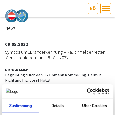
NÖ
HOME
Bundesland auswählen
News
AKTUELLES/INGOO
09.05.2022
Symposium „Branderkennung – Rauchmelder retten
DAS INGENIEURBÜRO
Menschenleben“ am 09. Mai 2022
INTERESSEN­VERTRETUNG
PROGRAMM:
Begrüßung durch den FG Obmann KommR Ing. Helmut
Pichl und Ing. Josef Hötzl
MITGLIEDER­VERZEICHNIS
Programm
(3,7 MB)
SERVICE
Zustimmung
Details
Über Cookies
KONTAKT
Die Brandschadenstatistik