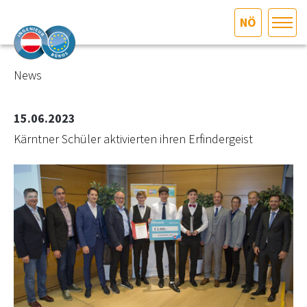
NÖ
HOME
Bundesland auswählen
News
AKTUELLES/INGOO
15.06.2023
Kärntner Schüler aktivierten ihren Erfindergeist
DAS INGENIEURBÜRO
INTERESSEN­VERTRETUNG
MITGLIEDER­VERZEICHNIS
SERVICE
KONTAKT