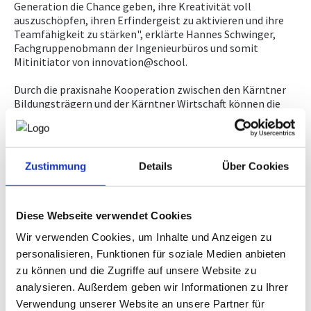
Generation die Chance geben, ihre Kreativität voll
auszuschöpfen, ihren Erfindergeist zu aktivieren und ihre
Teamfähigkeit zu stärken", erklärte Hannes Schwinger,
Fachgruppenobmann der Ingenieurbüros und somit
Mitinitiator von innovation@school.
Durch die praxisnahe Kooperation zwischen den Kärntner
Bildungsträgern und der Kärntner Wirtschaft können die
Schüler:innen in die Arbeitswelt hineinschnuppern. Dass es
für viele Teams um mehr als nur ums "Hineinschnuppern"
geht, wurde schnell klar. "Es haben uns wirklich tolle
Projekte erreicht. Die Schüler:innen haben umsetzbare
Zustimmung
Details
Über Cookies
Konzepte rund um die Branchen Informations- und
Kommunikationstechnologie, Industrie und Gewerbe,
Energie und Umwelt, Tourismus sowie Gesundheit und
Soziales erarbeitet", zeigte sich Hans Schönegger, Vorstand
Diese Webseite verwendet Cookies
der Privatstiftung Kärntner Sparkasse, von der Vielfalt
Wir verwenden Cookies, um Inhalte und Anzeigen zu
begeistert. Von den 44 eingereichten Arbeiten wurden zehn
personalisieren, Funktionen für soziale Medien anbieten
von einer Fachjury ausgewählt und in die Umsetzungsphase
gebracht.
zu können und die Zugriffe auf unsere Website zu
analysieren. Außerdem geben wir Informationen zu Ihrer
innoGala 2023
Verwendung unserer Website an unsere Partner für