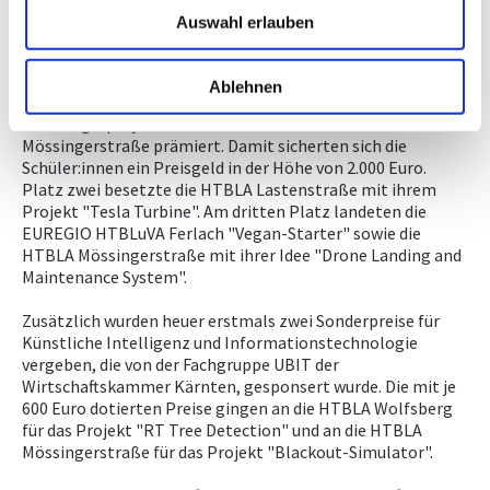
Zukunft zu nutzen, denn davon lebt unser
Auswahl erlauben
Wirtschaftsstandort. Ich gratuliere allen Schüler:innen
recht herzlich zu ihrem Erfolg."
Ablehnen
Siegreich
Zum Siegerprojekt wurde "SmartDumbBell" der HTBLA
Mössingerstraße prämiert. Damit sicherten sich die
Schüler:innen ein Preisgeld in der Höhe von 2.000 Euro.
Platz zwei besetzte die HTBLA Lastenstraße mit ihrem
Projekt "Tesla Turbine". Am dritten Platz landeten die
EUREGIO HTBLuVA Ferlach "Vegan-Starter" sowie die
HTBLA Mössingerstraße mit ihrer Idee "Drone Landing and
Maintenance System".
Zusätzlich wurden heuer erstmals zwei Sonderpreise für
Künstliche Intelligenz und Informationstechnologie
vergeben, die von der Fachgruppe UBIT der
Wirtschaftskammer Kärnten, gesponsert wurde. Die mit je
600 Euro dotierten Preise gingen an die HTBLA Wolfsberg
für das Projekt "RT Tree Detection" und an die HTBLA
Mössingerstraße für das Projekt "Blackout-Simulator".