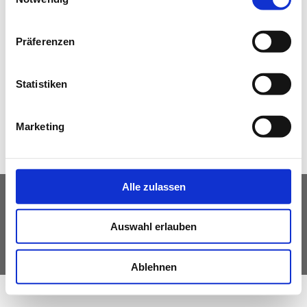
NEWS
Präferenzen
NICHT AMTLICHE SACHVERSTÄNDIGE
Statistiken
Zurück
Marketing
Alle zulassen
IMPRESSUM
DATENSCHUTZ
Auswahl erlauben
© Fachverband Ingenieurbüros Österreich
Ablehnen