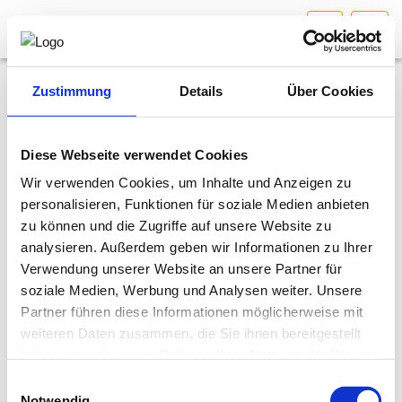
NÖ
HOME
Bundesland auswählen
Zustimmung
Details
Über Cookies
News
AKTUELLES/INGOO
29.06.2023
Diese Webseite verwendet Cookies
ORF Beitrag - Beraten, Planen, Begutachten -
Wir verwenden Cookies, um Inhalte und Anzeigen zu
DAS INGENIEURBÜRO
Fachbereich Mechatronik
personalisieren, Funktionen für soziale Medien anbieten
zu können und die Zugriffe auf unsere Website zu
INTERESSEN­VERTRETUNG
ORF Beitrag - Beraten, Planen, Begutachten - Fachbereich
analysieren. Außerdem geben wir Informationen zu Ihrer
Mechatronik
Verwendung unserer Website an unsere Partner für
MITGLIEDER­VERZEICHNIS
soziale Medien, Werbung und Analysen weiter. Unsere
Bitte
akzeptieren Sie Marketing-
Partner führen diese Informationen möglicherweise mit
Cookies
, um dieses Video anzusehen.
weiteren Daten zusammen, die Sie ihnen bereitgestellt
SERVICE
haben oder die sie im Rahmen Ihrer Nutzung der Dienste
gesammelt haben.
Einwilligungsauswahl
KONTAKT
Notwendig