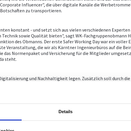
Corporate Influencer", die über digitale Kanäle die Werbetrommel 
 Botschaften zu transportieren.
ärnten konstant - und setzt sich aus vielen verschiedenen Exper
au an Technik sowie Qualität bieten", sagt WK-Fachgruppenobmann
Funktion des Obmanns. Der erste Safer Working Day war ein voller
ßte Veranstaltung, die wir als Kärntner Ingenieurbüros auf die Bei
e das Normenpaket und Versicherung für die Mitglieder umgesetzt
da steht.
Digitalisierung und Nachhaltigkeit legen. Zusätzlich soll durch di
e Planungen dafür laufen auf Hochtouren. Im späten Herbst gibt 
 gemeinsam zum Netzwerken beim plannING.
Details
Cookies