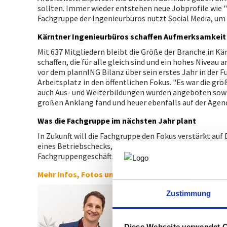
sollten. Immer wieder entstehen neue Jobprofile wie "
Fachgruppe der Ingenieurbüros nutzt Social Media, um
Kärntner Ingenieurbüros schaffen Aufmerksamkeit
Mit 637 Mitgliedern bleibt die Größe der Branche in K
schaffen, die für alle gleich sind und ein hohes Nive
vor dem plannING Bilanz über sein erstes Jahr in der 
Arbeitsplatz in den öffentlichen Fokus. "Es war die grö
auch Aus- und Weiterbildungen wurden angeboten sowi
großen Anklang fand und heuer ebenfalls auf der Agen
Was die Fachgruppe im nächsten Jahr plant
In Zukunft will die Fachgruppe den Fokus verstärkt auf 
eines Betriebschecks, einiges in Bewegung kommen. Di
Fachgruppengeschäftsführerin Ingrid Parzer ging es
Mehr Infos, Fotos und Vortragsunterlagen >>
Zustimmung
Diese Webseite verwendet 