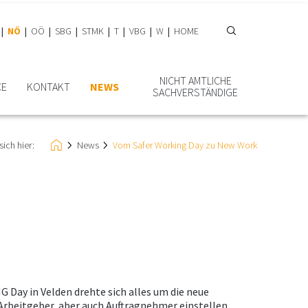
NÖ
OÖ
SBG
STMK
T
VBG
W
HOME
NICHT AMTLICHE
CE
KONTAKT
NEWS
SACHVERSTÄNDIGE
sich hier:
News
Vom Safer Working Day zu New Work
Day in Velden drehte sich alles um die neue
h Arbeitgeber, aber auch Auftragnehmer einstellen