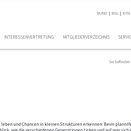
BUND
BGL
KTN
INTERESSEN­VERTRETUNG
MITGLIEDER­VERZEICHNIS
SERVI
Sie befinden 
eben und Chancen in kleinen Strukturen erkennen: Beim plannING 
nblick, wie die verschiedenen Generationen ticken und auf was sic