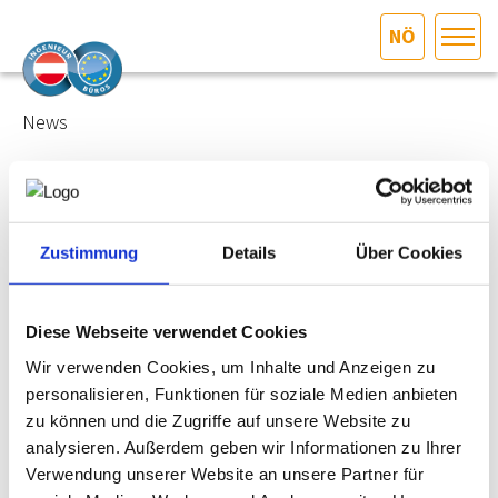
NÖ
HOME
Bundesland auswählen
News
AKTUELLES/INGOO
16.12.2024
talkING-"Die digitale Einreichung am Beispiel von
DAS INGENIEURBÜRO
Bauverfahren"
Zustimmung
Details
Über Cookies
INTERESSEN­VERTRETUNG
Diese Webseite verwendet Cookies
Am Donnerstag, 05.12.2024, veranstaltete die Fachgruppe
MITGLIEDER­VERZEICHNIS
Ingenieurbüros Steiermark im Rahmen ihres Event-
Wir verwenden Cookies, um Inhalte und Anzeigen zu
Formats
"talkING"
einen spannenden Vortrag zum Thema
personalisieren, Funktionen für soziale Medien anbieten
"Digitale Einreichung". In diesem Vortrag beleuchteten der
SERVICE
zu können und die Zugriffe auf unsere Website zu
Rechtsanwalt
Mag.
Lukas Andrieu,
LL.M. (Columbia),
BSc.
(ScherbaumSeebacher Rechtsanwälte) und der
analysieren. Außerdem geben wir Informationen zu Ihrer
Assistant Prof. Dipl.-Ing. Dr.techn.
Harald Urban,
BSc.(TU
Verwendung unserer Website an unsere Partner für
KONTAKT
Wien - Forschungsbereich "Digitaler Bauprozess") das