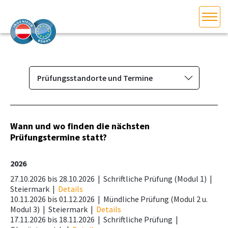
HOME
Bundesland auswählen
AKTUELLES/INGOO
Prüfungsstandorte und Termine
Das Ingenieurbüro
DAS INGENIEURBÜRO
Berufsbild & Gründung
Wann und wo finden die nächsten
INTERESSEN­VERTRETUNG
Prüfungstermine statt?
Branchenrecht
Vorbereitungskurs und
MITGLIEDER­VERZEICHNIS
2026
Befähigungsprüfung
27.10.2026 bis 28.10.2026 |
Schriftliche Prüfung (Modul 1)
|
Vorbereitungskursstandorte und
Steiermark
|
Details
SERVICE
Termine
10.11.2026 bis 01.12.2026 |
Mündliche Prüfung (Modul 2 u.
Modul 3)
|
Steiermark
|
Details
Prüfungsstandorte und Termine
KONTAKT
17.11.2026 bis 18.11.2026 |
Schriftliche Prüfung
|