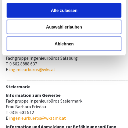
T 0 662 8888 430
E
aaufschnaiter@wks.at
Alle zulassen
Information und Anmeldung zum Vorbereitungskurs
Wifi Salzburg
Auswahl erlauben
Frau Ricarda Brüggler
T 0 662 8888 453
E
rbrueggler@wifisalzburg.at
Ablehnen
Information zum Gewerbe
Fachgruppe Ingenieurbüros Salzburg
T 0 662 8888 637
E
ingenieurbüros@wks.at
_____________________________________________________
Steiermark:
Information zum Gewerbe
Fachgruppe Ingenieurbüros Steiermark
Frau Barbara Friedau
T 0316 601 512
E
ingenieurbueros@wkstmk.at
Information und Anmeldung zur Befähigungsprüfung