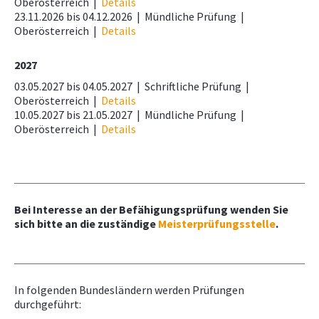
Oberösterreich
|
Details
Normenpaket für Kursteilnehmer
23.11.2026 bis 04.12.2026 |
Mündliche Prüfung
|
NEWS
Normenpaket
Oberösterreich
|
Details
Ausschreibungsplattform
2027
PRÜFING
Leistungsbilder/Leistungsmodelle
03.05.2027 bis 04.05.2027 |
Schriftliche Prüfung
|
Oberösterreich
|
Details
Downloads, Links & Infos
WETTBEWERBE
10.05.2027 bis 21.05.2027 |
Mündliche Prüfung
|
Oberösterreich
|
Details
KAMPAGNE
Bei Interesse an der Befähigungsprüfung wenden Sie
sich bitte an die zuständige
Meisterprüfungsstelle
.
In folgenden Bundesländern werden Prüfungen
durchgeführt: