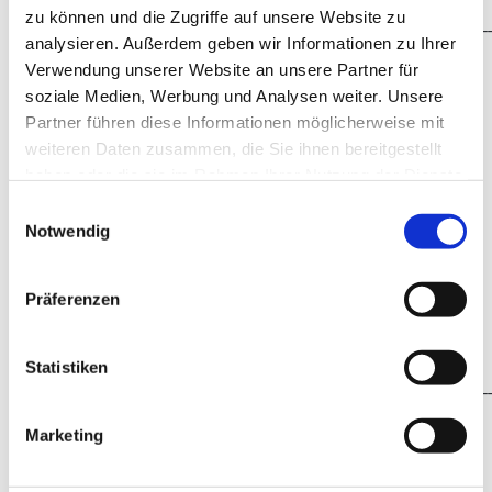
zu können und die Zugriffe auf unsere Website zu
_____________________________________________________
analysieren. Außerdem geben wir Informationen zu Ihrer
Oberösterreich:
Verwendung unserer Website an unsere Partner für
Information und Anmeldung zur Befähigungsprüfung
soziale Medien, Werbung und Analysen weiter. Unsere
Prüfungsservice der WKO Oberösterreich
Partner führen diese Informationen möglicherweise mit
Frau Daniela Capan
weiteren Daten zusammen, die Sie ihnen bereitgestellt
T 05 90909 4044
haben oder die sie im Rahmen Ihrer Nutzung der Dienste
E
daniela.capan@wkooe.at
gesammelt haben.
Einwilligungsauswahl
Information zum Gewerbe
Notwendig
Bestätigung für die Anmeldung zur
Befähigungsprüfung
Fachgruppe Ingenieurbüros Oberösterreich
Präferenzen
Frau Martina Eisenhuber
T 05 90909 4721
E
ingenieurbueros@wkooe.at
Statistiken
_____________________________________________________
Salzburg:
Marketing
Information und Anmeldung zur Befähigungsprüfung
Meisterprüfungsstelle Salzburg
Frau Anja Aufschnaiter