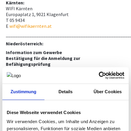
Kärnten:
WIFI Kärnten
Europaplatz 1, 9021 Klagenfurt
T 05 9434
E
wifi@wifikaernten.at
_____________________________________________________
Niederösterreich:
Information zum Gewerbe
Bestätigung für die Anmeldung zur
Befähigungsprüfung
Fachgruppe Ingenieurbüros Niederösterreich
Wirtschaftskammer-Platz 1, 3100 St. Pölten
T 02742 851 19721
E
ing.bueros@wknoe.at
Zustimmung
Details
Über Cookies
Information und Anmeldung zum Vorbereitungskurs
WIFI Niederösterreich
Diese Webseite verwendet Cookies
Mariazeller Straße 97, 3100 St. Pölten
Wir verwenden Cookies, um Inhalte und Anzeigen zu
T 02742 851 20000
kundenservice@noe.wifi.at
personalisieren, Funktionen für soziale Medien anbieten