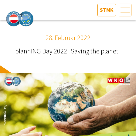
STMK
HOME
Bundesland auswählen
28. Februar 2022
AKTUELLES/INGOO
plannING Day 2022 "Saving the planet"
DAS INGENIEURBÜRO
INTERESSEN­VERTRETUNG
MITGLIEDER­VERZEICHNIS
SERVICE
KONTAKT