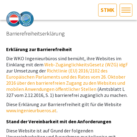
STMK
HOME
Bundesland auswählen
Barrierefreiheitserklärung
AKTUELLES/INGOO
Erklärung zur Barrierefreiheit
Die WKO Ingenieurbüros sind bemüht, ihre Websites im
DAS INGENIEURBÜRO
Einklang mit dem
Web-ZugänglichkeitsGesetz (WZG) idgF
zur Umsetzung der
Richtlinie (EU) 2016/2102 des
Europäischen Parlaments und des Rates vom 26. Oktober
INTERESSEN­VERTRETUNG
2016 über den barrierefreien Zugang zu den Websites und
mobilen Anwendungen öffentlicher Stellen
(Amtsblatt L
327 vom 2.12.2016, S. 1) barrierefrei zugänglich zu machen.
MITGLIEDER­VERZEICHNIS
Diese Erklärung zur Barrierefreiheit gilt für die Website
www.ingenieurbueros.at
.
SERVICE
Stand der Vereinbarkeit mit den Anforderungen
Diese Website ist auf Grund der folgenden
KONTAKT
Unvereinbarkeiten und Ausnahmen nur teilweise mit