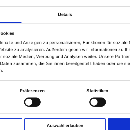
Klassifikationssystematik, womit ersichtlich wird, in welchen Be
Details
z darüber, welche Summen in Baumaßnahmen investiert werden, an
- und mittelfristig zu Bauvorhaben und damit zu möglichen Aufträ
Cookies
 (ASFINAG, BIG, KELAG und ÖBB) betragen 2022 € 790.091.000,-. D
nhalte und Anzeigen zu personalisieren, Funktionen für soziale
Website zu analysieren. Außerdem geben wir Informationen zu I
her Bauaufträge in unserem Bundesland zu erhalten. Städte und Ge
r soziale Medien, Werbung und Analysen weiter. Unsere Partner
 Daten zusammen, die Sie ihnen bereitgestellt haben oder die s
n.
022 über € 1,26 Milliarden in Baumaßnahmen investieren.
rnten und der ARGE Bauwirtschaft.
Präferenzen
Statistiken
ftraggeber
Auswahl erlauben