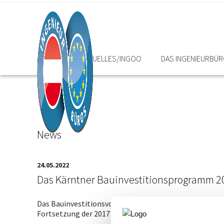
HOME
AKTUELLES/INGOO
DAS INGENIEURBÜ
News
24.05.2022
Das Kärntner Bauinvestitionsprogramm 20
Das Bauinvestitionsvolumen des Landes Kärnten (alle 
Fortsetzung der 2017 begonnenen Veröffentlichung al