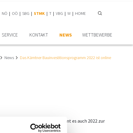
NÖ
OÖ
SBG
STMK
T
VBG
W
HOME
SERVICE
KONTAKT
NEWS
WETTBEWERBE
News
Das Kärntner Bauinvestitionsprogramm 2022 ist online
022 477.482.000 Euro. Somit kommt es auch 2022 zur