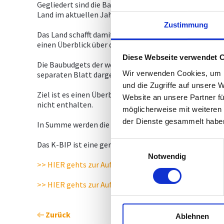
Gegliedert sind die Baubudgets wieder nach der ÖNACE-
Land im aktuellen Jahr investiert.
Zustimmung
Das Land schafft damit auch 2021 jährlich Transparen
einen Überblick über die Budgetdimensionen, die kurz
Diese Webseite verwendet 
Die Baubudgets der weiteren öffentlichen Auftraggeber
Wir verwenden Cookies, um I
separaten Blatt dargestellt.
und die Zugriffe auf unsere 
Ziel ist es einen Überblick über das Ausmaß öffentlic
Website an unsere Partner fü
nicht enthalten.
möglicherweise mit weiteren
der Dienste gesammelt habe
In Summe werden die genannten öffentlichen Stellen 2
Das K-BIP ist eine gemeinsames Projekt des Landes Kä
Einwilligungsauswahl
Notwendig
>> HIER gehts zur Aufstellung - Land Kärnten 2022
>> HIER gehts zur Aufstellung - weitere öffentliche Au
Zurück
Ablehnen