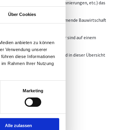
reichen (Hochbau, Straßenbau, Sanierungen, etc.) das
Über Cookies
dererseits erhält die Auftrag nehmende Bauwirtschaft
gen führen können.
ie Baubudgets dieser Auftraggeber sind auf einem
 Medien anbieten zu können
hrer Verwendung unserer
meinden und deren Baubudgets sind in dieser Übersicht
 führen diese Informationen
ie im Rahmen Ihrer Nutzung
Marketing
Alle zulassen