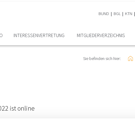
BUND
BGL
KTN
RO
INTERESSEN­VERTRETUNG
MITGLIEDER­VERZEICHNIS
Sie befinden sich hier:
22 ist online
Abteilungen und ausgelagerten Gesellschaften) beträgt im Jahr 2
ler Baubudgetpositionen durch das Land Kärnten.