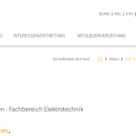
BUND
BGL
KTN
RO
INTERESSEN­VERTRETUNG
MITGLIEDER­VERZEICHNIS
Sie befinden sich hier:
News
ORF Be
en - Fachbereich Elektrotechnik
ies
,