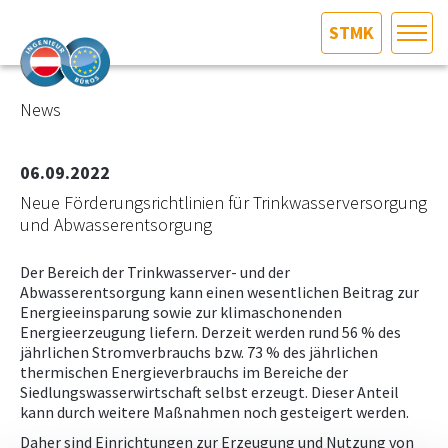
STMK
HOME
Bundesland auswählen
News
AKTUELLES/INGOO
06.09.2022
Neue Förderungsrichtlinien für Trinkwasserversorgung
DAS INGENIEURBÜRO
und Abwasserentsorgung
INTERESSEN­VERTRETUNG
Der Bereich der Trinkwasserver- und der
Abwasserentsorgung kann einen wesentlichen Beitrag zur
Energieeinsparung sowie zur klimaschonenden
MITGLIEDER­VERZEICHNIS
Energieerzeugung liefern. Derzeit werden rund 56 % des
jährlichen Stromverbrauchs bzw. 73 % des jährlichen
thermischen Energieverbrauchs im Bereiche der
SERVICE
Siedlungswasserwirtschaft selbst erzeugt. Dieser Anteil
kann durch weitere Maßnahmen noch gesteigert werden.
KONTAKT
Daher sind Einrichtungen zur Erzeugung und Nutzung von