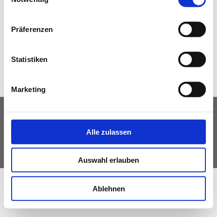
Zu den Details >>
NEWS
Präferenzen
Zurück
WETTBEWERBE
Statistiken
Marketing
IMPRESSUM
DATENSCHUTZ
Alle zulassen
© Fachverband Ingenieurbüros Österreich
Auswahl erlauben
Ablehnen