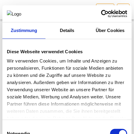
STMK
HOME
Bundesland auswählen
Zustimmung
Details
Über Cookies
News
AKTUELLES/INGOO
22.10.2024
Diese Webseite verwendet Cookies
Kollektivvertrag Information und Consulting (IC-KV)
Wir verwenden Cookies, um Inhalte und Anzeigen zu
DAS INGENIEURBÜRO
2024 – Mitarbeiter:innenprämie
personalisieren, Funktionen für soziale Medien anbieten
zu können und die Zugriffe auf unsere Website zu
INTERESSEN­VERTRETUNG
Damit besteht für Mitglieder des Fachverbandes
analysieren. Außerdem geben wir Informationen zu Ihrer
Ingenieurbüros die Möglichkeit, im Kalenderjahr 2024 eine
Verwendung unserer Website an unsere Partner für
Mitarbeiter:innenprämie gemäß § 124b Z 447 lit. a) EStG
MITGLIEDER­VERZEICHNIS
soziale Medien, Werbung und Analysen weiter. Unsere
1988 (BGBl. I Nr. 200/2023) in Höhe von max. 3.000 Euro
Partner führen diese Informationen möglicherweise mit
steuer- und beitragsfrei auszubezahlen. In Betrieben mit
Betriebsrat bedarf es dazu einer Betriebsvereinbarung, in
weiteren Daten zusammen, die Sie ihnen bereitgestellt
SERVICE
Betrieben ohne Betriebsrat einer vertraglichen
haben oder die sie im Rahmen Ihrer Nutzung der Dienste
Vereinbarung für sämtliche Arbeitnehmer:innen des
gesammelt haben.
Einwilligungsauswahl
KONTAKT
Betriebes.
Notwendig