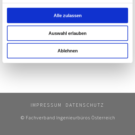
und wirtschaftliche Relevanz geprüft. Gemeinsam mit
engagierten Kooperationspartnern, wie Ingenieurbüros,
werden die besten Projekte bis zur Umsetzung begleitet.
Alle zulassen
Der krönende Abschluss ist die feierliche Prämierung der
erfolgreichsten Projekte bei der innoGala.
Auswahl erlauben
Alle Infos in der Ausschreibung >>
Ablehnen
Zurück
IMPRESSUM
DATENSCHUTZ
© Fachverband Ingenieurbüros Österreich