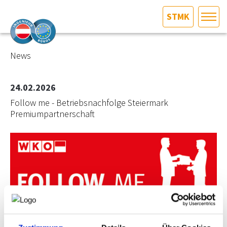
STMK
HOME
Bundesland auswählen
News
AKTUELLES/INGOO
24.02.2026
Follow me - Betriebsnachfolge Steiermark
DAS INGENIEURBÜRO
Premiumpartnerschaft
INTERESSEN­VERTRETUNG
MITGLIEDER­VERZEICHNIS
SERVICE
KONTAKT