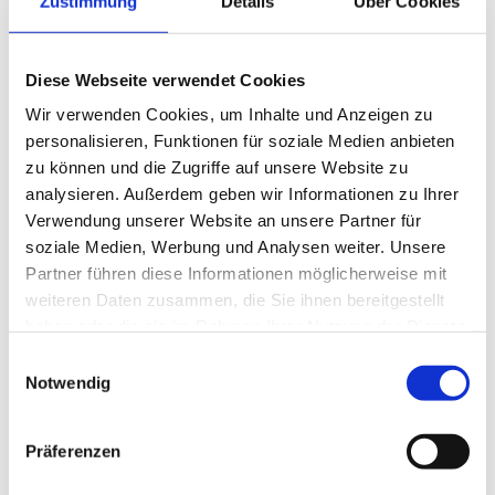
Warum ist diese Partnerschaft wichtig?
Zustimmung
Details
Über Cookies
Die Follow me-Partnerschaft unterstreicht die zentrale
NEWS
Bedeutung der technischen Aspekte bei der
Betriebsnachfolge! Die erfolgreiche Übergabe eines
Diese Webseite verwendet Cookies
Unternehmens erfordert nicht nur rechtliche und
WETTBEWERBE
Wir verwenden Cookies, um Inhalte und Anzeigen zu
wirtschaftliche, sondern auch technische Expertise. Unsere
personalisieren, Funktionen für soziale Medien anbieten
Expert:innen bieten umfassendes Know-how, um den
Generationenwechsel in steirischen Betrieben erfolgreich
zu können und die Zugriffe auf unsere Website zu
zu gestalten. Sie unterstützen bei der Bewertung und
analysieren. Außerdem geben wir Informationen zu Ihrer
Anpassung von Betriebsanlagen, Maschinen und Geräten,
Verwendung unserer Website an unsere Partner für
wodurch technische Anforderungen nicht nur erfüllt,
soziale Medien, Werbung und Analysen weiter. Unsere
sondern optimiert werden.
Partner führen diese Informationen möglicherweise mit
weiteren Daten zusammen, die Sie ihnen bereitgestellt
haben oder die sie im Rahmen Ihrer Nutzung der Dienste
gesammelt haben.
Einwilligungsauswahl
Notwendig
Folgende Follow me Services stehen Ihnen zur
Verfügung:
Präferenzen
Beratung und Unterstützung bei der
Betriebsnachfolge
: Individuelle Beratung durch ein