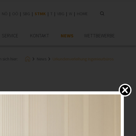
NÖ
OÖ
SBG
STMK
T
VBG
W
HOME
SERVICE
KONTAKT
NEWS
WETTBEWERBE
 sich hier:
News
Urkundenverleihung Ingenieurbüros
ige Selbstständigkeit zurückblicken. Am 12.05.2025 ehrte