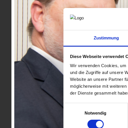
die Fachgruppe Ingenieurbüros gemeinsam mit dem WK-
Einsatz am Wirtschaftsstandort Steiermark. Wieder einm
Gelegenheit ihre Arbeit in den Bereichen Elektrotechn
Verkehrswesen den Anwesenden vorzustellen und sich u
Abgebildete Personen in der Galerie:
Auf den nachste
Zustimmung
gekennzeichnet - Branchenmitglieder sowie Veranstalt
Fotocredit: ©
www.lunatico.at
Diese Webseite verwendet 
Wir verwenden Cookies, um I
und die Zugriffe auf unsere 
Website an unsere Partner fü
möglicherweise mit weiteren
der Dienste gesammelt habe
Einwilligungsauswahl
Notwendig