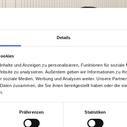
Direktor Dr. Karl-Heinz Dernoscheg, MBA langjährige Branchenm
al zeigte sich wie vielfältig und hoch-innovativ die Branche ist.
ik, Geologie, Innenarchitektur, Kulturtechnik- und Wasserwirtsch
ntereinander weiter zu vernetzen.
henden Fotos des diesjährigen Neujahrsempfangs der Fachgruppe 
Details
ungsteilnehmer:innen, Vertreter:innen aus Politik und Wirtschaf
Cookies
nhalte und Anzeigen zu personalisieren, Funktionen für soziale
Website zu analysieren. Außerdem geben wir Informationen zu I
r soziale Medien, Werbung und Analysen weiter. Unsere Partner
 Daten zusammen, die Sie ihnen bereitgestellt haben oder die s
n.
Präferenzen
Statistiken