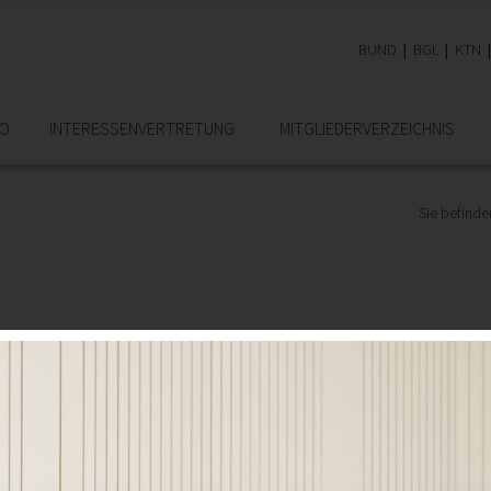
BUND
BGL
KTN
RO
INTERESSEN­VERTRETUNG
MITGLIEDER­VERZEICHNIS
Sie befinden
och lange kein Ende in Sicht!
er Ingenieurbüros, wenn sie auf ihre 20-, 25-, 30- und gar 40-jähr