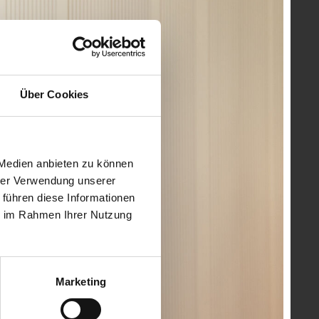
itglieder und bedankte sich für den großartigen
 In gemütlicher Atmosphäre bot sich den Jubilaren die
aft, Maschinenbau, Medizintechnik und
Ingenieurbüros sind - soweit im Bild nicht anders
Über Cookies
t und Behördenvertreter:innen abgebildet.
 Medien anbieten zu können
hrer Verwendung unserer
 führen diese Informationen
ie im Rahmen Ihrer Nutzung
Marketing