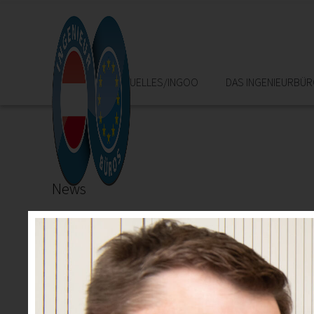
HOME
AKTUELLES/INGOO
DAS INGENIEURBÜ
News
22.05.2025
Urkundenverleihung Ingenieurbüros
20, 25, 30 und sogar 40 Jahre im Ingenieurbüro und n
"Ich würde es wieder tun!", so lautet das Resümee unser