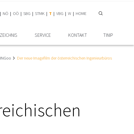
NÖ
OÖ
SBG
STMK
T
VBG
W
HOME
ZEICHNIS
SERVICE
KONTAKT
TINIP
s/INGoo
Der neue Imagefilm der österreichischen Ingenieurbüros
reichischen