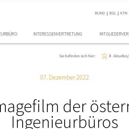
BUND
BGL
KTN
IEURBÜRO
INTERESSEN­VERTRETUNG
MITGLIEDER­VER
Sie befinden sich hier:
Aktuelle
07. Dezember 2022
magefilm der öster
Ingenieurbüros