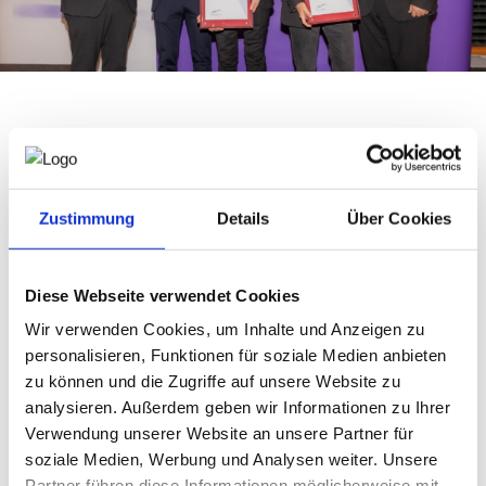
TINIP
Staatspreis Consulting - Ingenieurconsulting 2025
Am 23.10.2025 wurde der Staatspreis Ingenieurconsulting
Zustimmung
Details
Über Cookies
2025 vom Bundesministerium für Wirtschaft, Energie und
Tourismus gemeinsam mit der ACA (Austrian Consultants
Association), der gemeinsamen Plattform des
Fachverbandes Ingenieurbüros der Wirtschaftskammer
Diese Webseite verwendet Cookies
Österreich und der Bundessektion Zivilingenieur:innen der
Wir verwenden Cookies, um Inhalte und Anzeigen zu
Bundeskammer der Ziviltechniker:innen, verliehen.
personalisieren, Funktionen für soziale Medien anbieten
Gewinner ist das Ingenieurbüro flow engineering mit dem
zu können und die Zugriffe auf unsere Website zu
Projekt "System für die Echtzeit-Hochwasserprognose"
analysieren. Außerdem geben wir Informationen zu Ihrer
Im Projekt LOCALIENCE entwickelten die Firmen flow
Verwendung unserer Website an unsere Partner für
engineering und JR-AquaConSol im Auftrag der steirischen
soziale Medien, Werbung und Analysen weiter. Unsere
Landesregierung ein operationelles
Hochwasserfrühwarnsystem. Das System verknüpft
Partner führen diese Informationen möglicherweise mit