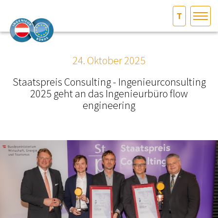
T
HOME
Bundesland auswählen
24. Oktober 2025
AKTUELLES/INGOO
Staatspreis Consulting - Ingenieurconsulting
2025 geht an das Ingenieurbüro flow
DAS INGENIEURBÜRO
engineering
INTERESSEN­VERTRETUNG
MITGLIEDER­VERZEICHNIS
SERVICE
KONTAKT