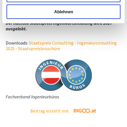
Sie auf der Homepage der ACA und bei Facebook unter
Staatspreis Ingenieurconsulting.
Ablehnen
Zur ACA-Website.
Der nächste Staatspreis Ingenieurconsulting wird 2027
ausgelobt.
Downloads:
Staatspreis Consulting - Ingenieurconsulting
2025 - Staatspreisbroschüre
Fachverband Ingenieurbüros
Beitrag erstellt mit