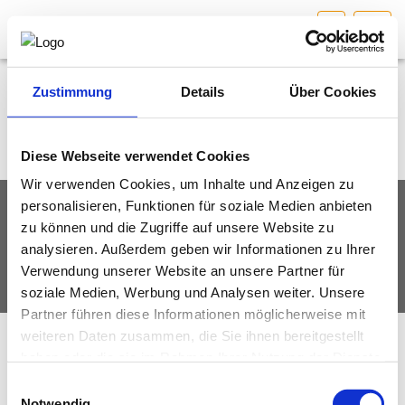
W
HOME
Bundesland auswählen
Zustimmung
Details
Über Cookies
AKTUELLES/INGOO
Diese Webseite verwendet Cookies
Wir verwenden Cookies, um Inhalte und Anzeigen zu
DAS INGENIEURBÜRO
personalisieren, Funktionen für soziale Medien anbieten
IMPRESSUM
DATENSCHUTZ
zu können und die Zugriffe auf unsere Website zu
INTERESSEN­VERTRETUNG
analysieren. Außerdem geben wir Informationen zu Ihrer
© Fachverband Ingenieurbüros Österreich
Verwendung unserer Website an unsere Partner für
MITGLIEDER­VERZEICHNIS
soziale Medien, Werbung und Analysen weiter. Unsere
Partner führen diese Informationen möglicherweise mit
weiteren Daten zusammen, die Sie ihnen bereitgestellt
SERVICE
haben oder die sie im Rahmen Ihrer Nutzung der Dienste
gesammelt haben.
Einwilligungsauswahl
KONTAKT
Notwendig