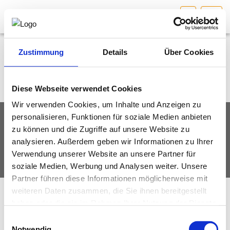
W
HOME
Bundesland auswählen
Zustimmung
Details
Über Cookies
AKTUELLES/INGOO
Diese Webseite verwendet Cookies
Wir verwenden Cookies, um Inhalte und Anzeigen zu
DAS INGENIEURBÜRO
personalisieren, Funktionen für soziale Medien anbieten
IMPRESSUM
DATENSCHUTZ
zu können und die Zugriffe auf unsere Website zu
INTERESSEN­VERTRETUNG
analysieren. Außerdem geben wir Informationen zu Ihrer
© Fachverband Ingenieurbüros Österreich
Verwendung unserer Website an unsere Partner für
MITGLIEDER­VERZEICHNIS
soziale Medien, Werbung und Analysen weiter. Unsere
Partner führen diese Informationen möglicherweise mit
weiteren Daten zusammen, die Sie ihnen bereitgestellt
SERVICE
haben oder die sie im Rahmen Ihrer Nutzung der Dienste
gesammelt haben.
Einwilligungsauswahl
KONTAKT
Notwendig