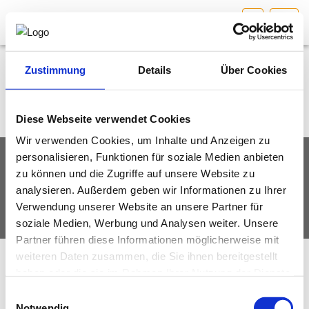
W
HOME
Bundesland auswählen
Zustimmung
Details
Über Cookies
AKTUELLES/INGOO
Diese Webseite verwendet Cookies
Wir verwenden Cookies, um Inhalte und Anzeigen zu
DAS INGENIEURBÜRO
personalisieren, Funktionen für soziale Medien anbieten
IMPRESSUM
DATENSCHUTZ
zu können und die Zugriffe auf unsere Website zu
INTERESSEN­VERTRETUNG
analysieren. Außerdem geben wir Informationen zu Ihrer
© Fachverband Ingenieurbüros Österreich
Verwendung unserer Website an unsere Partner für
MITGLIEDER­VERZEICHNIS
soziale Medien, Werbung und Analysen weiter. Unsere
Partner führen diese Informationen möglicherweise mit
weiteren Daten zusammen, die Sie ihnen bereitgestellt
SERVICE
haben oder die sie im Rahmen Ihrer Nutzung der Dienste
gesammelt haben.
Einwilligungsauswahl
KONTAKT
Notwendig