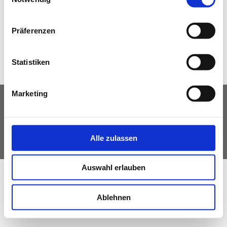
Normenpaket für Kursteilnehmer
« Zur Übersicht
Normenpaket
Präferenzen
Ausschreibungsplattform
Leistungsbilder/Leistungsmodelle
Statistiken
Downloads, Links & Infos
Marketing
IMPRESSUM
DATENSCHUTZ
© Fachverband Ingenieurbüros Österreich
Alle zulassen
Auswahl erlauben
Ablehnen