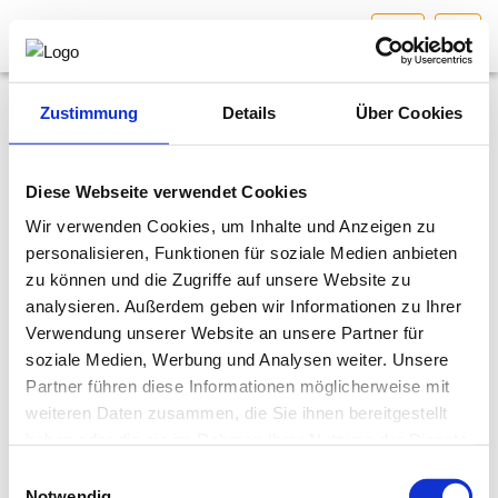
BGL
HOME
Bundesland auswählen
Zustimmung
Details
Über Cookies
Vorbereitungskursstandorte und
AKTUELLES/INGOO
Termine
Diese Webseite verwendet Cookies
Das Ingenieurbüro
Wir verwenden Cookies, um Inhalte und Anzeigen zu
DAS INGENIEURBÜRO
personalisieren, Funktionen für soziale Medien anbieten
Berufsbild & Gründung
WIFI Linz
zu können und die Zugriffe auf unsere Website zu
INTERESSEN­VERTRETUNG
Branchenrecht
05.10.2026 - 10.10.2026
analysieren. Außerdem geben wir Informationen zu Ihrer
Verwendung unserer Website an unsere Partner für
Kurs 7530 - Vorbereitungskurs Befähigungsprüfung
Vorbereitungskurs und
MITGLIEDER­VERZEICHNIS
soziale Medien, Werbung und Analysen weiter. Unsere
Ingenieurbüros
Befähigungsprüfung
Partner führen diese Informationen möglicherweise mit
Termin
: 05.10.2026 bis 10.10.2026, Mo bis Sa. 08:30 - 16:30
Vorbereitungskursstandorte und
weiteren Daten zusammen, die Sie ihnen bereitgestellt
SERVICE
Uhr
Termine
haben oder die sie im Rahmen Ihrer Nutzung der Dienste
Ort
: WIFI Linz, Wiener Straße 150, 4020 Linz
gesammelt haben.
Prüfungsstandorte und Termine
Einwilligungsauswahl
KONTAKT
Hinweis: 1. Kurstag 05.10.2026 - Beginn: 08.30 Uhr!
Notwendig