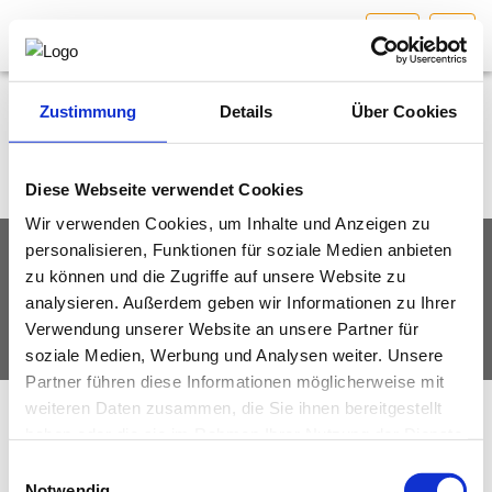
KTN
HOME
Bundesland auswählen
Zustimmung
Details
Über Cookies
AKTUELLES/INGOO
Diese Webseite verwendet Cookies
Wir verwenden Cookies, um Inhalte und Anzeigen zu
DAS INGENIEURBÜRO
personalisieren, Funktionen für soziale Medien anbieten
IMPRESSUM
DATENSCHUTZ
zu können und die Zugriffe auf unsere Website zu
INTERESSEN­VERTRETUNG
analysieren. Außerdem geben wir Informationen zu Ihrer
© Fachverband Ingenieurbüros Österreich
Verwendung unserer Website an unsere Partner für
MITGLIEDER­VERZEICHNIS
soziale Medien, Werbung und Analysen weiter. Unsere
Partner führen diese Informationen möglicherweise mit
weiteren Daten zusammen, die Sie ihnen bereitgestellt
SERVICE
haben oder die sie im Rahmen Ihrer Nutzung der Dienste
gesammelt haben.
Einwilligungsauswahl
KONTAKT
Notwendig