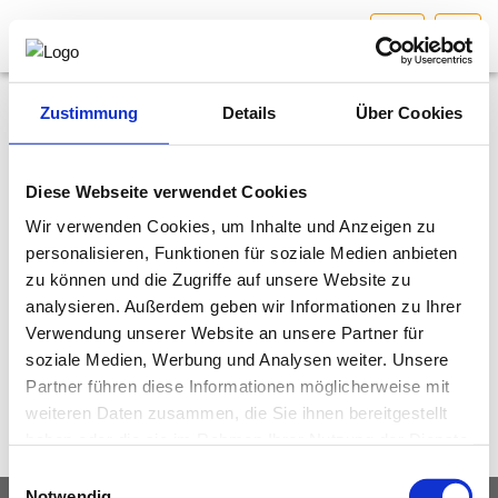
KTN
HOME
Bundesland auswählen
Zustimmung
Details
Über Cookies
Bitte
akzeptieren Sie Marketing-
AKTUELLES/INGOO
Cookies
, um dieses Video anzusehen.
Diese Webseite verwendet Cookies
Wir verwenden Cookies, um Inhalte und Anzeigen zu
DAS INGENIEURBÜRO
personalisieren, Funktionen für soziale Medien anbieten
zu können und die Zugriffe auf unsere Website zu
INTERESSEN­VERTRETUNG
analysieren. Außerdem geben wir Informationen zu Ihrer
Verwendung unserer Website an unsere Partner für
MITGLIEDER­VERZEICHNIS
soziale Medien, Werbung und Analysen weiter. Unsere
Partner führen diese Informationen möglicherweise mit
weiteren Daten zusammen, die Sie ihnen bereitgestellt
SERVICE
haben oder die sie im Rahmen Ihrer Nutzung der Dienste
gesammelt haben.
Einwilligungsauswahl
KONTAKT
Notwendig