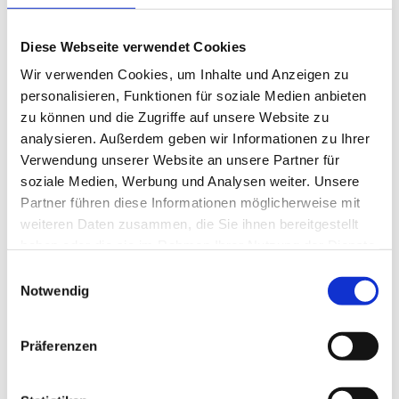
Leistungsbild Landschaftsarchitektur - PDF
(400 KB)
Diese Webseite verwendet Cookies
Wir verwenden Cookies, um Inhalte und Anzeigen zu
Leistungsbild Maschinenbau
personalisieren, Funktionen für soziale Medien anbieten
zu können und die Zugriffe auf unsere Website zu
analysieren. Außerdem geben wir Informationen zu Ihrer
Verwendung unserer Website an unsere Partner für
soziale Medien, Werbung und Analysen weiter. Unsere
Leistungsbild Maschinenbau - PDF
(425 KB)
Partner führen diese Informationen möglicherweise mit
weiteren Daten zusammen, die Sie ihnen bereitgestellt
haben oder die sie im Rahmen Ihrer Nutzung der Dienste
gesammelt haben.
Einwilligungsauswahl
Leistungsbild Projektsteuerung
Notwendig
Präferenzen
Leistungsbild Projektsteuerung - PDF
(184 KB)