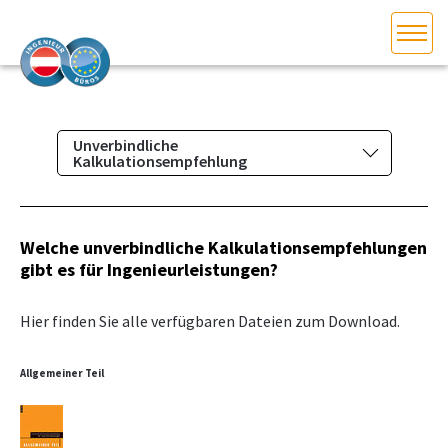
HOME
Bundesland auswählen
Unverbindliche
AKTUELLES/INGOO
Kalkulationsempfehlung
Das Ingenieurbüro
DAS INGENIEURBÜRO
Berufsbild & Gründung
Welche unverbindliche Kalkulationsempfehlungen
INTERESSEN­VERTRETUNG
gibt es für Ingenieurleistungen?
Branchenrecht
Vorbereitungskurs und
MITGLIEDER­VERZEICHNIS
Hier finden Sie alle verfügbaren Dateien zum Download.
Befähigungsprüfung
Normenpaket
SERVICE
Allgemeiner Teil
Ausschreibungsplattform
KONTAKT
Leistungsbilder/Leistungsmodelle