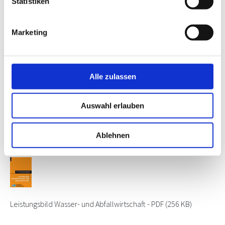
Statistiken
Marketing
Leistungsbild Technische Ausrüstung
Alle zulassen
Leistungsbild Technische Ausrüstung - Auflage 2011
(966 KB)
Auswahl erlauben
Ablehnen
Leistungsbild Wasser- und Abfallwirtschaft
Leistungsbild Wasser- und Abfallwirtschaft - PDF
(256 KB)