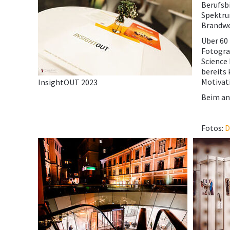
Berufsbi
Spektru
Brandwe
Über 60
Fotogra
Science 
bereits 
Motivati
InsightOUT 2023
Beim ans
Fotos:
D