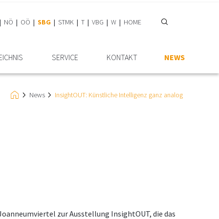
NÖ
OÖ
SBG
STMK
T
VBG
W
HOME
EICHNIS
SERVICE
KONTAKT
NEWS
News
InsightOUT: Künstliche Intelligenz ganz analog
Joanneumviertel zur Ausstellung InsightOUT, die das