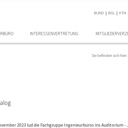
BUND
BGL
KTN
EURBÜRO
INTERESSEN­VERTRETUNG
MITGLIEDER­VERZ
Sie befinden sich hier:
nalog
ovember 2023 lud die Fachgruppe Ingenieurbüros ins Auditorium - 