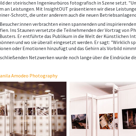
ld der steirischen Ingenieurbüros fotografisch in Szene setzt. "U
m an Leistungen. Mit InsightOUT präsentieren wir diese Leistunge
iner-Schrott, die unter anderem auch die neuen Betriebsanlagenc
 Besucher:innen verbrachten einen spannenden und inspirierende
fien. Ins Staunen versetzte die Teilnehmenden der Vortrag von P
Busters. Er entführte das Publikum in die Welt der Künstlichen In
können und wo sie überall eingesetzt werden. Er sagt: "Wirklich s
onen oder Emotionen hinzufügt und das Gehirn als Vorbild nimmt -
chließenden Netzwerken wurde noch lange über die Eindrücke disku
anila Amodeo Photography