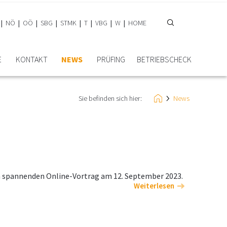
NÖ
OÖ
SBG
STMK
T
VBG
W
HOME
E
KONTAKT
NEWS
PRÜFING
BETRIEBSCHECK
Sie befinden sich hier:
News
nem spannenden Online-Vortrag am 12. September 2023.
Weiterlesen