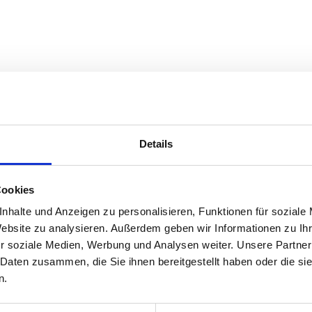
m Firmen A-Z
üfte Kompetenz im Firmen A-Z eintragen lassen und somit Ihre Qua
Details
Cookies
s hat sich mit Austrian Standards plus GmbH wieder auf ein Norm
nhalte und Anzeigen zu personalisieren, Funktionen für soziale
lbare Normen zur Verfügung.
Website zu analysieren. Außerdem geben wir Informationen zu I
r soziale Medien, Werbung und Analysen weiter. Unsere Partner
 Daten zusammen, die Sie ihnen bereitgestellt haben oder die s
n.