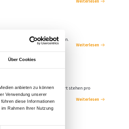
Weiterlesen
lität in der Arbeit unterstreichen.
Weiterlesen
Über Cookies
enpaket einigen können. Ab sofort stehen pro
 Medien anbieten zu können
hrer Verwendung unserer
Weiterlesen
 führen diese Informationen
ie im Rahmen Ihrer Nutzung