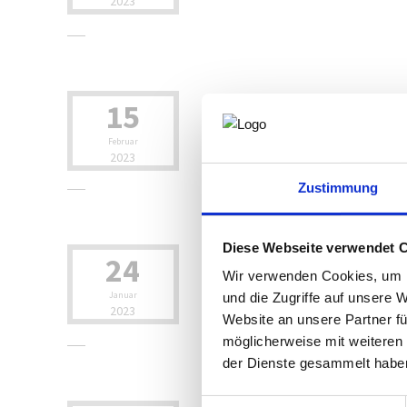
2023
15
Gütesiegel "Staatlich geprüft" i
Ab sofort können Sie ihre gepr
Februar
2023
Zustimmung
Diese Webseite verwendet 
24
Normen für alle!
Der Fachverband Ingenieurbüro
Wir verwenden Cookies, um I
Mitglieder wieder 20 frei wäh
Januar
und die Zugriffe auf unsere 
2023
Website an unsere Partner fü
möglicherweise mit weiteren
der Dienste gesammelt habe
Einwilligungsauswahl