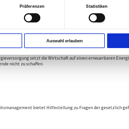
 Trinkwasserversorgung und Abwasserentsorgung
Präferenzen
Statistiken
nig hat neue Förderungsrichtlinien für die kommunale Siedlungs
assung und zur Verringerung von Treibhausgasemissionen förde
Auswahl erlauben
 Eckpfeiler der Energiewende
gieversorgung setzt die Wirtschaft auf einen erneuerbaren Energ
de nicht zu schaffen.
tsmanagement bietet Hilfestellung zu Fragen der gesetzlich gefo