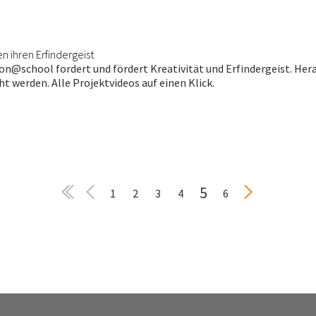
n ihren Erfindergeist
n@school fordert und fördert Kreativität und Erfindergeist. Her
t werden. Alle Projektvideos auf einen Klick.
5
1
2
3
4
6