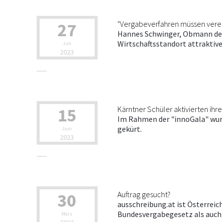
27
"Vergabeverfahren müssen vere
Hannes Schwinger, Obmann der
Wirtschaftsstandort attraktiv
Juli
2023
15
Kärntner Schüler aktivierten ihre
Im Rahmen der "innoGala" wur
gekürt.
Juni
2023
30
Auftrag gesucht?
ausschreibung.at ist Österrei
Bundesvergabegesetz als auch 
März