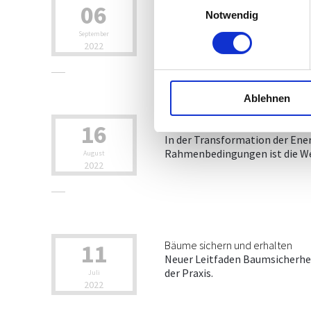
06
Neue Förderungsrichtlinien für
Notwendig
Bundesminister Norbert Totsch
Maßnahmen zur Klimawandelanp
September
2022
Ablehnen
16
Kärntens Wirtschaft präsentiert
In der Transformation der Ener
Rahmenbedingungen ist die Wen
August
2022
11
Bäume sichern und erhalten
Neuer Leitfaden Baumsicherhei
der Praxis.
Juli
2022