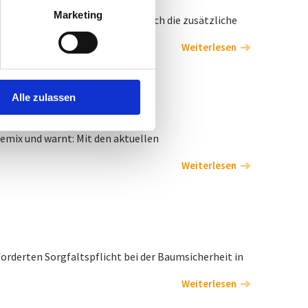
Marketing
wasserwirtschaft genehmigt, durch die zusätzliche
rfähig sind.
Weiterlesen
Alle zulassen
iemix und warnt: Mit den aktuellen
Weiterlesen
rderten Sorgfaltspflicht bei der Baumsicherheit in
Weiterlesen