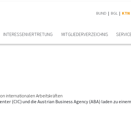
BUND
BGL
KTN
INTERESSEN­VERTRETUNG
MITGLIEDER­VERZEICHNIS
SERVIC
n internationalen Arbeitskräften
Center (CIC) und die Austrian Business Agency (ABA) laden zu ei