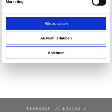
Marketing
Bitte
akzeptieren Sie Marketing-
Alle zulassen
Cookies
, um dieses Video anzusehen.
Auswahl erlauben
Ablehnen
IMPRESSUM
DATENSCHUTZ