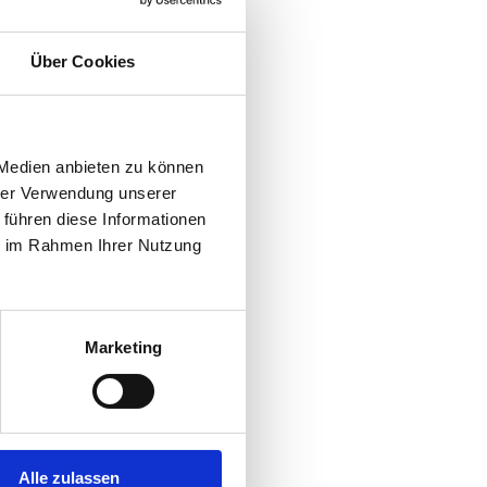
er 2025.pdf
(5,1 MB)
Über Cookies
en direkt kontaktieren:
 Medien anbieten zu können
hrer Verwendung unserer
 führen diese Informationen
ie im Rahmen Ihrer Nutzung
 FRANCIS
Marketing
s
Firmen A-Z der WKÖ
.
Alle zulassen