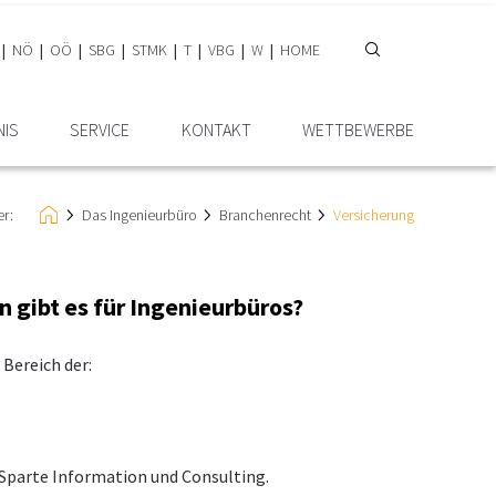
NÖ
OÖ
SBG
STMK
T
VBG
W
HOME
NIS
SERVICE
KONTAKT
WETTBEWERBE
er:
Das Ingenieurbüro
Branchenrecht
Versicherung
 gibt es für Ingenieurbüros?
 Bereich der:
r Sparte Information und Consulting.