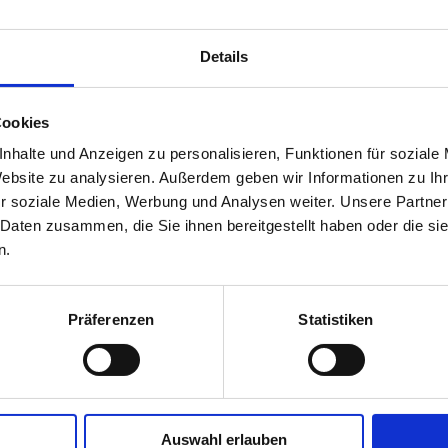
Versicherungsprogramm Ingenieurbüros Dezemb
Details
Noch Fragen?
Cookies
Gerne können Sie unseren Versicherungsexpert
nhalte und Anzeigen zu personalisieren, Funktionen für soziale
Akad.Vkfm. Peter Artmann
Website zu analysieren. Außerdem geben wir Informationen zu I
Aon Austria GmbH
r soziale Medien, Werbung und Analysen weiter. Unsere Partner
Nordbergstraße 5/4/74a | 1090 Wien
 Daten zusammen, die Sie ihnen bereitgestellt haben oder die s
Zugang - Julius-Tandler-Platz 3 | 1090 Wien -
n.
T: +43 5 7800 - 0
E: peter.artmann@aon-austria.at
W: www.aon-austria.at
Präferenzen
Statistiken
Über Aon Austria
Zum Versicherungsmakler Ihrer Wahl über da
Auswahl erlauben