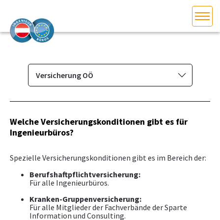
HOME
Bundesland auswählen
AKTUELLES/INGOO
Versicherung OÖ
Das Ingenieurbüro
DAS INGENIEURBÜRO
Berufsbild & Gründung
Welche Versicherungskonditionen gibt es für
INTERESSEN­VERTRETUNG
Ingenieurbüros?
Branchenrecht
Allgemeine Geschäftsbedingungen
MITGLIEDER­VERZEICHNIS
Spezielle Versicherungskonditionen gibt es im Bereich der:
Standesregeln
Berufshaftpflichtversicherung:
Für alle Ingenieurbüros.
Kollektivvertrag
SERVICE
Kranken-Gruppenversicherung:
Versicherung
Für alle Mitglieder der Fachverbände der Sparte
KONTAKT
Information und Consulting.
Versicherung NÖ