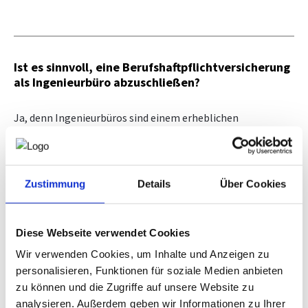
Versicherung OÖ
NEWS
Broschüre "Haftungsansprüche
gegen Ingenieurbüros"
PRÜFING
Ist es sinnvoll, eine Berufshaftpflichtversicherung
als Ingenieurbüro abzuschließen?
Aon klärt auf...
WETTBEWERBE
Vorbereitungskurs und
Ja, denn Ingenieurbüros sind einem erheblichen
Befähigungsprüfung
Haftungsrisiko ausgesetzt.
KAMPAGNE
Normenpaket
Der Abschluss einer Berufshaftpflichtversicherung wird
Ausschreibungsplattform
daher dringend empfohlen. Darüber hinaus besteht eine
Zustimmung
Details
Über Cookies
Pflichtversicherung für allgemein beeidete und gerichtlich
Leistungsbilder/Leistungsmodelle
zertifizierte Sachverständige.
Downloads, Links & Infos
Aus diesem Grund hat der
Fachverband
Diese Webseite verwendet Cookies
Ingenieurbüros
mit dem Versicherungsmakler Aon Austria
GmbH ein Versicherungsprogramm für seine Mitglieder für
Wir verwenden Cookies, um Inhalte und Anzeigen zu
den Bereich Berufshaftpflichtversicherung
personalisieren, Funktionen für soziale Medien anbieten
für
Ingenieurbüros
, Sachverständigentätigkeit,
zu können und die Zugriffe auf unsere Website zu
Büroinhaltsversicherung, Computer- und
Messgeräteversicherung,
analysieren. Außerdem geben wir Informationen zu Ihrer