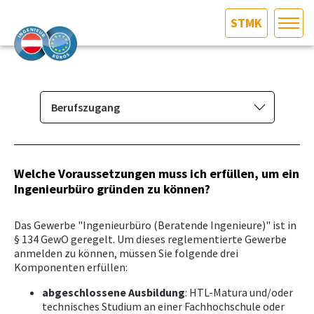
STMK
HOME
Bundesland auswählen
AKTUELLES/INGOO
Berufszugang
Das Ingenieurbüro
DAS INGENIEURBÜRO
Berufsbild & Gründung
Welche Voraussetzungen muss ich erfüllen, um ein
INTERESSEN­VERTRETUNG
Ingenieurbüro gründen zu können?
Berechtigungsumfang
Berufszugang
MITGLIEDER­VERZEICHNIS
Das Gewerbe "Ingenieurbüro (Beratende Ingenieure)" ist in
Vorbereitungskurse &
§ 134 GewO geregelt. Um dieses reglementierte Gewerbe
anmelden zu können, müssen Sie folgende drei
Befähigungsprüfung
SERVICE
Komponenten erfüllen:
Branchenrecht
abgeschlossene Ausbildung
: HTL-Matura und/oder
KONTAKT
Vorbereitungskurs und
technisches Studium an einer Fachhochschule oder