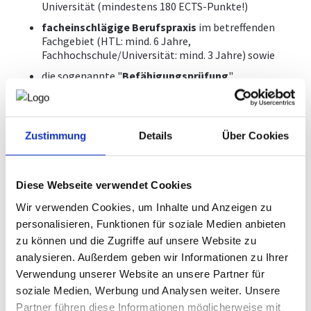
Befähigungsprüfung
Universität (mindestens 180 ECTS-Punkte!)
NEWS
facheinschlägige Berufspraxis
im betreffenden
Normenpaket
Fachgebiet (HTL: mind. 6 Jahre,
Ausschreibungsplattform
Fachhochschule/Universität: mind. 3 Jahre) sowie
WETTBEWERBE
die sogenannte "
Leistungsbilder/Leistungsmodelle
Befähigungsprüfung
"
Downloads, Links & Infos
Unter "facheinschlägiger Berufspraxis im betreffenden
Fachgebiet" ist eine Tätigkeit zu verstehen, die geeignet
ist, die Erfahrungen und Kenntnisse zu vermitteln, die zur
Zustimmung
Details
Über Cookies
selbstständigen Ausübung des betreffenden Gewerbes
erforderlich sind.
Diese Webseite verwendet Cookies
Wir verwenden Cookies, um Inhalte und Anzeigen zu
personalisieren, Funktionen für soziale Medien anbieten
Im Gewerbewortlaut muss ein Fachgebiet
angegeben werden. Wonach richtet sich
zu können und die Zugriffe auf unsere Website zu
meine individuelle Gewerbeberechtigung,
analysieren. Außerdem geben wir Informationen zu Ihrer
welches Fachgebiet kann ich anmelden?
Verwendung unserer Website an unsere Partner für
soziale Medien, Werbung und Analysen weiter. Unsere
Partner führen diese Informationen möglicherweise mit
Das Fachgebiet im Gewerbewortlaut ist nicht frei wählbar,