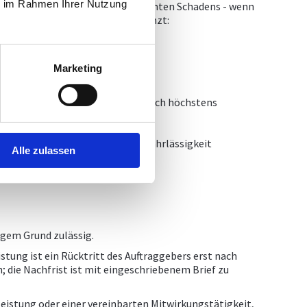
ie im Rahmen Ihrer Nutzung
r den Ersatz des dadurch verursachten Schadens - wenn
ter Fahrlässigkeit wie folgt begrenzt:
e Begrenzung,
renzungen:
Marketing
o: höchstens 12.500,00 Euro;
uro: 5 % der Auftragssumme, jedoch höchstens
en Gewinn ist auch bei grober Fahrlässigkeit
Alle zulassen
deres geregelt ist.
igem Grund zulässig.
stung ist ein Rücktritt des Auftraggebers erst nach
 die Nachfrist ist mit eingeschriebenem Brief zu
leistung oder einer vereinbarten Mitwirkungstätigkeit,