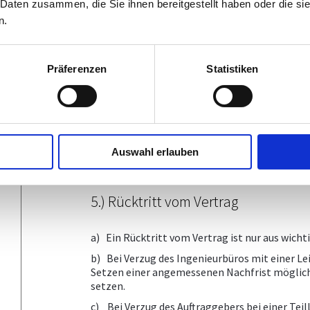
 Daten zusammen, die Sie ihnen bereitgestellt haben oder die s
einen Schaden zugefügt, ist dessen Haftung fü
im Einzelfall nicht anders geregelt - bei leich
n.
1) bei Rücktritt und bei Personenschäden ohn
2) in allen anderen Fällen mit folgenden Beg
Präferenzen
Statistiken
- bei einer Auftragssumme bis 250.000,00 Eur
- bei einer Auftragssumme über 250.000,00 E
750.000,00 Euro.
3) Die Haftung bei Folgeschäden und entgangen
Auswahl erlauben
ausgeschlossen, sofern im Einzelfall nichts an
5.) Rücktritt vom Vertrag
a) Ein Rücktritt vom Vertrag ist nur aus wicht
b) Bei Verzug des Ingenieurbüros mit einer Lei
Setzen einer angemessenen Nachfrist möglich;
setzen.
c) Bei Verzug des Auftraggebers bei einer Teil