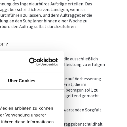
nung des Ingenieurbüros Aufträge erteilen. Das
raggeber schriftlich zu verständigen, wenn es
durchführen zu lassen, und dem Auftraggeber die
ilung an den Subplaner binnen einer Woche zu
urbüro den Auftrag selbst durchzuführen.
atz
 Mängelrügen erhoben werden, die ausschließlich
b Übergabe der Leistung oder Teilleistung zu erfolgen
g sind ausgeschlossen. Ansprüche auf Verbesserung
Über Cookies
urbüro innerhalb angemessener Frist, die im
ng der Leistung vereinbarten Frist betragen soll, zu
 kann innerhalb dieser Frist nicht geltend gemacht
 Medien anbieten zu können
t der von ihm als Fachmann zu erwartenden Sorgfalt
hrer Verwendung unserer
 führen diese Informationen
 vertraglichen Pflichten dem Auftraggeber schuldhaft