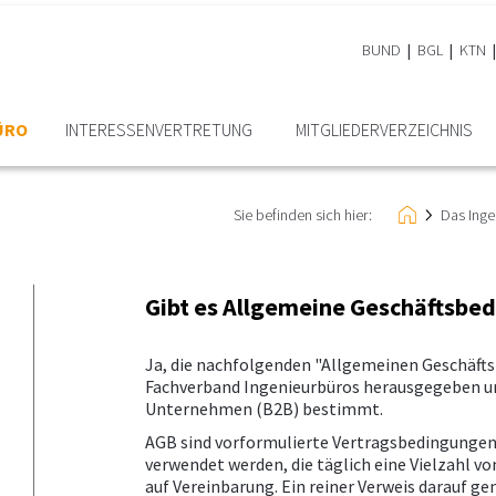
BUND
BGL
KTN
ÜRO
INTERESSEN­VERTRETUNG
MITGLIEDER­VERZEICHNIS
Sie befinden sich hier:
Das Inge
Gibt es Allgemeine Geschäftsbe
Ja, die nachfolgenden "Allgemeinen Geschäft
Fachverband Ingenieurbüros herausgegeben und
Unternehmen (B2B) bestimmt.
AGB sind vorformulierte Vertragsbedingunge
verwendet werden, die täglich eine Vielzahl v
auf Vereinbarung. Ein reiner Verweis darauf g