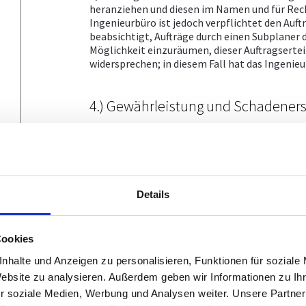
heranziehen und diesen im Namen und für Rech
Ingenieurbüro ist jedoch verpflichtet den Auft
beabsichtigt, Aufträge durch einen Subplaner 
Möglichkeit einzuräumen, dieser Auftragserte
widersprechen; in diesem Fall hat das Ingenie
4.) Gewährleistung und Schadeners
a) Gewährleistungsansprüche können nur nach
durch eingeschriebenen Brief binnen 14 Tage a
hat.
b) Ansprüche auf Wandlung und Preisminderun
Details
bzw. Nachtrag des Fehlenden sind vom Ingenie
allgemeinen ein Drittel der für die Durchführu
erfüllen. Ein Anspruch auf Verspätungsschaden
Cookies
werden.
nhalte und Anzeigen zu personalisieren, Funktionen für soziale
c) Das Ingenieurbüro hat seine Leistungen mi
Website zu analysieren. Außerdem geben wir Informationen zu I
(§1299 ABGB) zu erbringen.
r soziale Medien, Werbung und Analysen weiter. Unsere Partner
d) Hat das Ingenieurbüro in Verletzung seiner