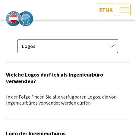
STMK
HOME
Bundesland auswählen
AKTUELLES/INGOO
Logos
Das Ingenieurbüro
DAS INGENIEURBÜRO
Berufsbild & Gründung
Welche Logos darf ich als Ingenieurbüro
INTERESSEN­VERTRETUNG
verwenden?
Branchenrecht
Vorbereitungskurs und
MITGLIEDER­VERZEICHNIS
In der Folge finden Sie alle verfügbaren Logos, die von
Befähigungsprüfung
Ingenieurbüros verwendet werden dürfen.
Normenpaket
SERVICE
Ausschreibungsplattform
KONTAKT
Leistungsbilder/Leistungsmodelle
Logo der Ingenieurbüros