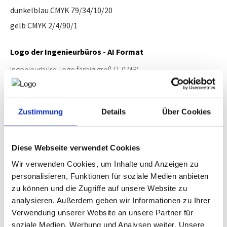
dunkelblau CMYK 79/34/10/20
gelb CMYK 2/4/90/1
Logo der Ingenieurbüros - AI Format
Ingenieurbüro Logo färbig groß
(1,0 MB)
Ingenieurbüro Logo SW groß
(1,0 MB)
Ingenieurbüro Logo färbig 25mm
(223 KB)
Zustimmung
Details
Über Cookies
Ingenieurbüro Logo SW 25mm
(205 KB)
Ingenieurbüro Logo färbig 40mm
(211 KB)
Ingenieurbüro Logo SW 40mm
(203 KB)
Diese Webseite verwendet Cookies
Wir verwenden Cookies, um Inhalte und Anzeigen zu
Logo der Ingenieurbüros - EPS Format
personalisieren, Funktionen für soziale Medien anbieten
Logo färbig groß
(3,2 MB)
zu können und die Zugriffe auf unsere Website zu
analysieren. Außerdem geben wir Informationen zu Ihrer
Logo SW groß
(3,1 MB)
Verwendung unserer Website an unsere Partner für
Logo färbig 25mm
(2,3 MB)
soziale Medien, Werbung und Analysen weiter. Unsere