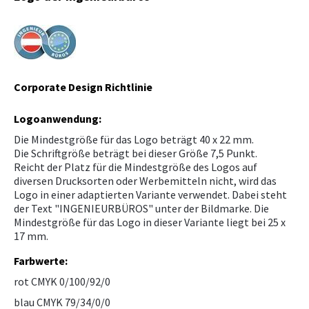
Downloads, Links & Infos
NEWS
Betriebsanlagen-CoachING
Lehrbetrieb und Lehrlinge
WETTBEWERBE
Logos
Corporate Design Richtlinie
Harmonisierte Europäische Normen
Logoanwendung:
Die Mindestgröße für das Logo beträgt 40 x 22 mm.
Die Schriftgröße beträgt bei dieser Größe 7,5 Punkt.
Reicht der Platz für die Mindestgröße des Logos auf
diversen Drucksorten oder Werbemitteln nicht, wird das
Logo in einer adaptierten Variante verwendet. Dabei steht
der Text "INGENIEURBÜROS" unter der Bildmarke. Die
Mindestgröße für das Logo in dieser Variante liegt bei 25 x
17 mm.
Farbwerte:
rot CMYK 0/100/92/0
blau CMYK 79/34/0/0