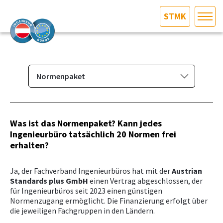
STMK
HOME
Bundesland auswählen
AKTUELLES/INGOO
Normenpaket
Das Ingenieurbüro
DAS INGENIEURBÜRO
Berufsbild & Gründung
Was ist das Normenpaket? Kann jedes
INTERESSEN­VERTRETUNG
Ingenieurbüro tatsächlich
20 Normen frei
Branchenrecht
erhalten?
Vorbereitungskurs und
MITGLIEDER­VERZEICHNIS
Befähigungsprüfung
Ja, der Fachverband Ingenieurbüros hat mit der
Austrian
Standards plus GmbH
Normenpaket
einen Vertrag abgeschlossen, der
SERVICE
für Ingenieurbüros seit 2023 einen günstigen
Ausschreibungsplattform
Normenzugang ermöglicht. Die Finanzierung erfolgt über
die jeweiligen Fachgruppen in den Ländern.
KONTAKT
Leistungsbilder/Leistungsmodelle