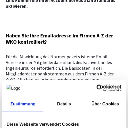
Link können Sie Ihren Account bei Austrian Standards
aktivieren.
Haben Sie Ihre Emailadresse im Firmen A-Z der
WKO kontrolliert?
Für die Abwicklung des Normenpakets ist eine Email-
Adresse in der Mitgliederdatenbank des Fachverbandes
Ingenieurbüros erforderlich. Die Basisdaten in der
Mitgliederdatenbank stammen aus dem Firmen A-Z der
WKO. Alle Ingenieurbüros werden aufgrund ihrer
Gewerbeberechtigung über das behördliche
Gewerberegister automatisch mit ihren Basisdaten
(Firmenname und -anschrift) im Firmen A-Z erfasst.
Zusätzliche Daten wie zB Telefonnummer und Email-
Zustimmung
Details
Über Cookies
Adresse können nur Sie selbst, als Mitglied, eingetragen.
Bitte ergänzen Sie daher Ihre Daten im Firmen A-Z
unter
http://firmen.wko.at/
.
Diese Webseite verwendet Cookies