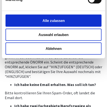
von
info@ingenieurbueros.at
. Achtung: oft landet die Email
im Spam-Ordner! Bitte klicken Sie den Link in dieser Email
an; Sie müssen dann den Nutzungsbedingungen zustimmen
und kommen dann zur Website des ASI.
Alle zulassen
Ich habe die Email erhalten und mich über den Link
beim ASI registriert. Wo kann ich nun meine 20
Normen auswählen?
Auswahl erlauben
Klicken Sie links oben auf das "Personen-Icon" und wählen
Sie in Ihren Anwendungen "MEINNORMENPAKET". Gehen
Ablehnen
Sie dann links oben auf "DOKUMENTE HINZUFÜGEN" und
geben in der Suchmaske in der Zeile darunter die
entsprechende ÖNORM ein. Scheint die entsprechende
ÖNORM auf, klicken Sie auf "HINZUFÜGEN" (DEUTSCH) oder
(ENGLISCH) und bestätigen Sie Ihre Auswahl nochmals mit
"HINZUFÜGEN".
Ich habe keine Email erhalten. Was soll ich tun?
Bitte kontrollieren Sie Ihren Spam-Order, oft landet die
Email dort.
Ich habe zwei Fachgebiete/Berufszweige als