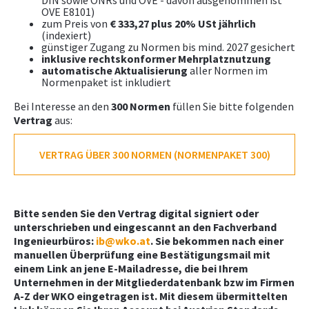
DIN sowie ONRs und OVE - davon ausgenommen ist
OVE E8101)
zum Preis von
€ 333,27 plus 20% USt jährlich
(indexiert)
günstiger Zugang zu Normen bis mind. 2027 gesichert
inklusive rechtskonformer Mehrplatznutzung
automatische Aktualisierung
aller Normen im
Normenpaket ist inkludiert
Bei Interesse an den
300 Normen
füllen Sie bitte folgenden
Vertrag
aus:
VERTRAG ÜBER 300 NORMEN (NORMENPAKET 300)
Bitte senden Sie den Vertrag digital signiert oder
unterschrieben und eingescannt an den Fachverband
Ingenieurbüros:
ib@wko.at
. Sie bekommen nach einer
manuellen Überprüfung eine Bestätigungsmail mit
einem Link an jene E-Mailadresse, die bei Ihrem
Unternehmen in der Mitgliederdatenbank bzw im Firmen
A-Z der WKO eingetragen ist. Mit diesem übermittelten