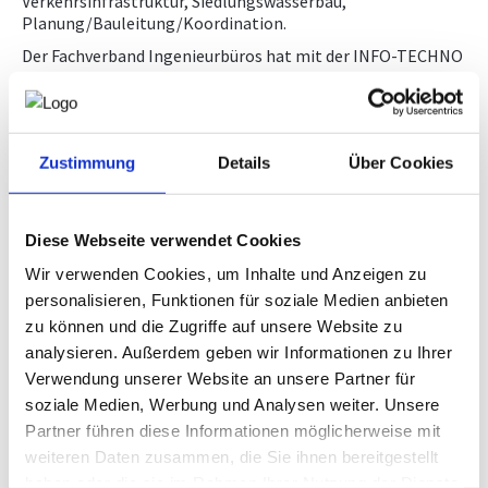
Verkehrsinfrastruktur, Siedlungswasserbau,
Downloads, Links & Infos
Planung/Bauleitung/Koordination.
TINIP
Der Fachverband Ingenieurbüros hat mit der INFO-TECHNO
Baudatenbank GmbH einen Vertrag abgeschlossen, der für
Ingenieurbüros einen kostenlosen Zugang zum Portal
AUSSCHREIBUNG.AT
ermöglicht.
Nähere Informationen erhalten Sie im
geschützten
Zustimmung
Details
Über Cookies
Bereich
für Mitglieder, indem Sie einen Zugang anfordern.
Diese Webseite verwendet Cookies
Wir verwenden Cookies, um Inhalte und Anzeigen zu
Wenn Sie bereits einen Zugang haben, können Sie
personalisieren, Funktionen für soziale Medien anbieten
direkt bei AUSSCHREIBUNG.AT einsteigen
zu können und die Zugriffe auf unsere Website zu
analysieren. Außerdem geben wir Informationen zu Ihrer
Verwendung unserer Website an unsere Partner für
soziale Medien, Werbung und Analysen weiter. Unsere
Partner führen diese Informationen möglicherweise mit
Bitte geben Sie Ihre E-Mail Adresse ein um Zugang zu
diesem Bereich zu erhalten.
weiteren Daten zusammen, die Sie ihnen bereitgestellt
haben oder die sie im Rahmen Ihrer Nutzung der Dienste