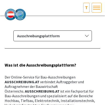
T
HOME
Bundesland auswählen
AKTUELLES/INGOO
Ausschreibungsplattform
Das Ingenieurbüro
DAS INGENIEURBÜRO
Berufsbild & Gründung
INTERESSEN­VERTRETUNG
Branchenrecht
Was ist die Ausschreibungsplattform?
Vorbereitungskurs und
MITGLIEDER­VERZEICHNIS
Der Online-Service für Bau-Ausschreibungen
Befähigungsprüfung
AUSSCHREIBUNG.AT
verbindet Auftraggeber und
Normenpaket
Auftragnehmer der Bauwirtschaft
SERVICE
Österreichs.
AUSSCHREIBUNG.AT
ist ein Fachportal für
Ausschreibungsplattform
Bau-Ausschreibungen und spezialisiert auf die Bereiche
Hochbau, Tiefbau, Elektrotechnik, Installationstechnik,
KONTAKT
Leistungsbilder/Leistungsmodelle